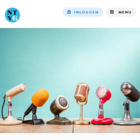
INLOGGEN
MENU
Top
navigation
IN