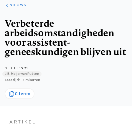
ARTIKELEN
HET
NIEUWS
KORT
Kruimelpad
Verbeterde
arbeidsomstandigheden
voor assistent-
geneeskundigen blijven uit
8 JULI 1999
J.B. Meijer van Putten
Leestijd
3 minuten
Citeren
ARTIKEL