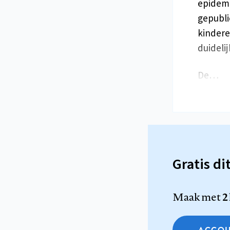
epidem
gepubli
kindere
duideli
De…
Gratis di
Maak met
2
ACCOU