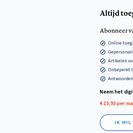
Altijd to
Abonneer v
Online toega
Gepersonalis
Artikelen v
Onbeperkt l
Antwoorden o
Neem het dig
€ 15,93 per m
IK WIL