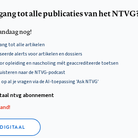
egang tot alle publicaties van het NTVG
andaag nog!
ng tot alle artikelen
eerde alerts voor artikelen en dossiers
oor opleiding en nascholing mét geaccrediteerde toetsen
uisteren naar de NTVG-podcast
p al je vragen via de AI-toepassing 'Ask NTVG'
itaal ntvg abonnement
aand!
 DIGITAAL