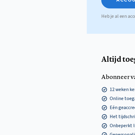
Heb je al een a
Altijd to
Abonneer v
12 weken k
Online toega
Eén geaccre
Het tijdschri
Onbeperkt l
Gepersonalis