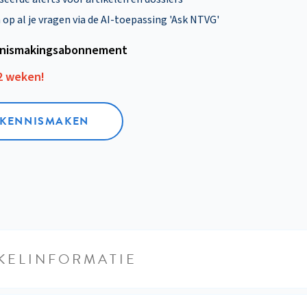
p al je vragen via de AI-toepassing 'Ask NTVG'
nismakings­abonnement
12 weken!
L KENNISMAKEN
KELINFORMATIE