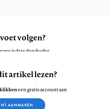
 voet volgen?
ntvang iedere donderdag
it artikel lezen?
VOLG ONS OP
AANMELDEN
Volg
Volg
 klikken
een gratis account aan
ons
ons
Deze site gebruikt cookies
op
op
NT AANMAKEN