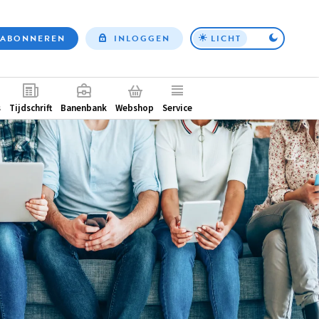
ABONNEREN
INLOGGEN
LICHT
Top
nav
ntair
s
Tijdschrift
Banenbank
Webshop
Service