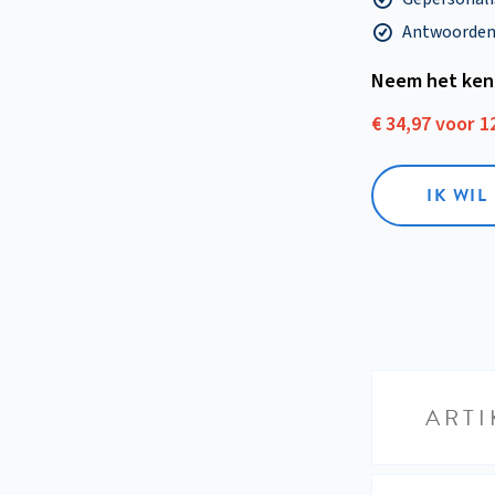
Antwoorden o
Neem het ken
€ 34,97 voor 
IK WI
ARTI