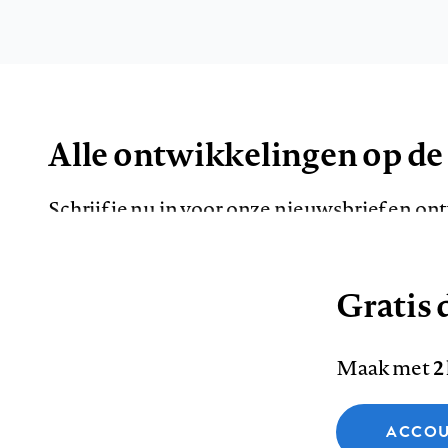
Alle ontwikkelingen op de
Schrijf je nu in voor onze nieuwsbrief en o
de meest opvallende artikelen in je mailbox.
Gratis d
E-
Maak met
2
mailadres
Functionele cookies
ACCOU
Analytische cookies