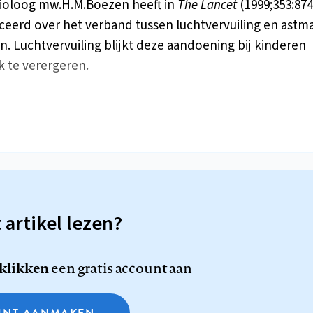
ioloog mw.H.M.Boezen heeft in
The Lancet
(1999;353:874
ceerd over het verband tussen luchtvervuiling en astma
n. Luchtvervuiling blijkt deze aandoening bij kinderen
jk te verergeren.
t artikel lezen?
 klikken
een gratis account aan
NT AANMAKEN