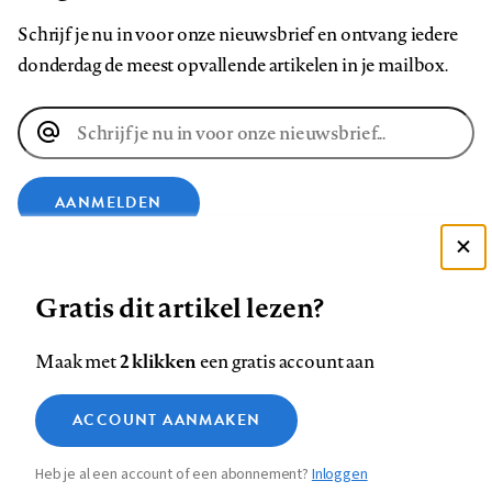
Schrijf je nu in voor onze nieuwsbrief en ontvang iedere
donderdag de meest opvallende artikelen in je mailbox.
E-
mailadres
AANMELDEN
Deze site gebruikt cookies
VOLG ONS OP
Gratis dit artikel lezen?
Zie onze cookie policy
ACCEPTEER AANBEVOLEN INSTELLINGEN
Volg
Volg
Volg
Volg
Volg
Volg
2 klikken
Maak met
een gratis account aan
ons
ons
ons
ons
ons
ons
Functionele cookies
op
op
op
op
op
op
Contact
Colofon
Disclaimer
Privacy
About us
ACCOUNT AANMAKEN
Medische vragen verdienen
Sluiten
Footer
Analytische cookies
Facebook
LinkedIn
Bluesky
Instagram
YouTube
Pinterest
betrouwbare antwoorden
Heb je al een account of een abonnement?
Inloggen
Marketing cookies