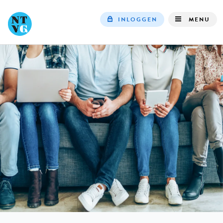
INLOGGEN
MENU
Top
navigation
IN