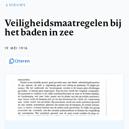
ARTIKELEN
HET
NIEUWS
KORT
Kruimelpad
Veiligheidsmaatregelen bij
het baden in zee
19 MEI 1916
Citeren