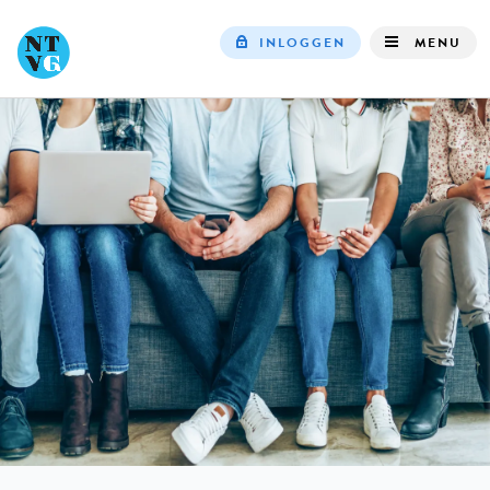
INLOGGEN
MENU
Top
navigation
IN