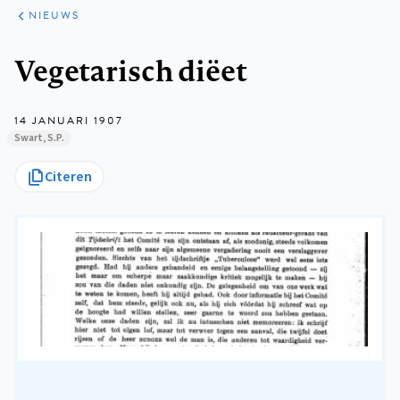
ARTIKELEN
HET
NIEUWS
KORT
Kruimelpad
Vegetarisch diëet
14 JANUARI 1907
Swart, S.P.
Citeren