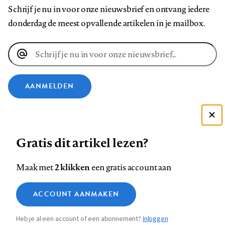
Schrijf je nu in voor onze nieuwsbrief en ontvang iedere
donderdag de meest opvallende artikelen in je mailbox.
E-
mailadres
AANMELDEN
VOLG ONS OP
Deze site gebruikt cookies
Gratis dit artikel lezen?
Zie onze cookie policy
Volg
Volg
Volg
Volg
Volg
Volg
ACCEPTEER AANBEVOLEN INSTELLINGEN
ons
ons
2 klikken
ons
ons
ons
ons
Maak met
een gratis account aan
op
op
op
op
op
op
Contact
Colofon
Disclaimer
Privacy
About us
Functionele cookies
Footer
ACCOUNT AANMAKEN
Facebook
LinkedIn
Bluesky
Instagram
YouTube
Pinterest
Medische vragen verdienen
Sluiten
Analytische cookies
betrouwbare antwoorden
navigation
Heb je al een account of een abonnement?
Inloggen
Marketing cookies