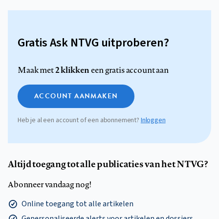
Gratis Ask NTVG uitproberen?
2 klikken
Maak met
een gratis account aan
ACCOUNT AANMAKEN
Heb je al een account of een abonnement?
Inloggen
Altijd toegang tot alle publicaties van het NTVG?
Abonneer vandaag nog!
Online toegang tot alle artikelen
Gepersonaliseerde alerts voor artikelen en dossiers