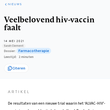
ARTIKELEN
HET
NIEUWS
KORT
Kruimelpad
Veelbelovend hiv-vaccin
faalt
14 MEI 2021
Sarah Clement
Farmacotherapie
Dossier
Leestijd
2 minuten
Citeren
ARTIKEL
De resultaten van een nieuwe trial waarin het ‘ALVAC-HIV’-