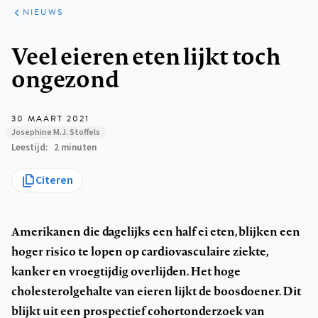
ARTIKELEN
HET
NIEUWS
KORT
Kruimelpad
Veel eieren eten lijkt toch
ongezond
30 MAART 2021
Josephine M.J. Stoffels
Leestijd
2 minuten
Citeren
Amerikanen die dagelijks een half ei eten, blijken een
hoger risico te lopen op cardiovasculaire ziekte,
kanker en vroegtijdig overlijden. Het hoge
cholesterolgehalte van eieren lijkt de boosdoener. Dit
blijkt uit een prospectief cohortonderzoek van