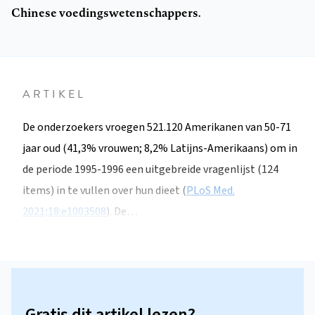
Chinese voedingswetenschappers.
ARTIKEL
De onderzoekers vroegen 521.120 Amerikanen van 50-71
jaar oud (41,3% vrouwen; 8,2% Latijns-Amerikaans) om in
de periode 1995-1996 een uitgebreide vragenlijst (124
items) in te vullen over hun dieet (
PLoS Med.
2021;18:e1003508
). De…
Gratis dit artikel lezen?