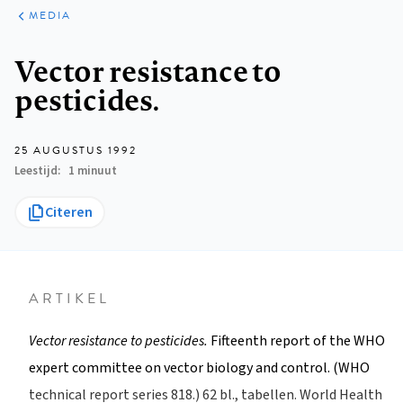
ARTIKELEN
VARIA
MEDIA
Kruimelpad
Vector resistance to
pesticides.
25 AUGUSTUS 1992
Leestijd
1 minuut
Citeren
ARTIKEL
Vector resistance to pesticides.
Fifteenth report of the WHO
expert committee on vector biology and control. (WHO
technical report series 818.) 62 bl., tabellen. World Health