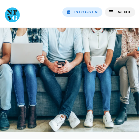
INLOGGEN
MENU
Top
navigation
IN