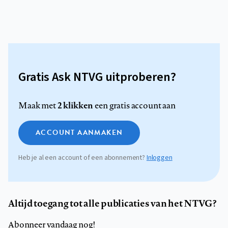
Gratis Ask NTVG uitproberen?
2 klikken
Maak met
een gratis account aan
ACCOUNT AANMAKEN
Heb je al een account of een abonnement?
Inloggen
Altijd toegang tot alle publicaties van het NTVG?
Abonneer vandaag nog!