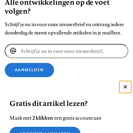
Alle ontwikkelingen op de voet
volgen?
Schrijf je nu in voor onze nieuwsbrief en ontvang iedere
donderdag de meest opvallende artikelen in je mailbox.
E-
mailadres
AANMELDEN
VOLG ONS OP
Deze site gebruikt cookies
Gratis dit artikel lezen?
Zie onze cookie policy
Volg
Volg
Volg
Volg
Volg
Volg
ACCEPTEER AANBEVOLEN INSTELLINGEN
ons
ons
2 klikken
ons
ons
ons
ons
Maak met
een gratis account aan
op
op
op
op
op
op
Contact
Colofon
Disclaimer
Privacy
About us
Functionele cookies