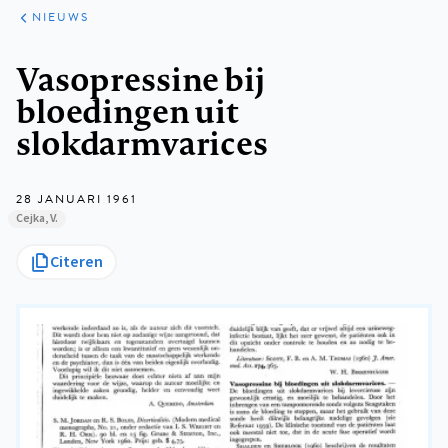
ARTIKELEN
HET
NIEUWS
KORT
Kruimelpad
Vasopressine bij
bloedingen uit
slokdarmvarices
28 JANUARI 1961
Cejka, V.
Citeren