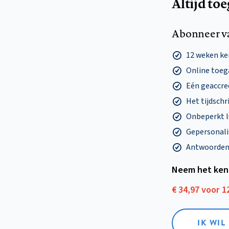
Altijd to
Abonneer v
12 weken k
Online toega
Eén geaccre
Het tijdschri
Onbeperkt l
Gepersonalis
Antwoorden o
Neem het ken
€ 34,97 voor 
IK WI