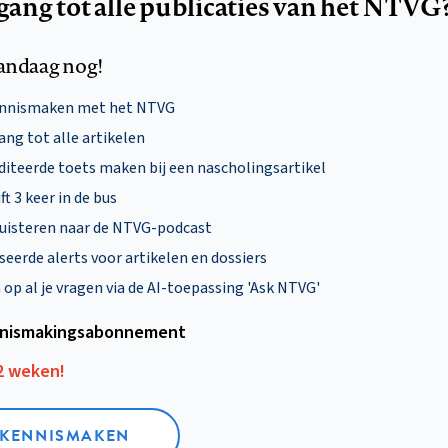
egang tot alle publicaties van het NTVG
andaag nog!
ennismaken met het NTVG
ng tot alle artikelen
diteerde toets maken bij een nascholingsartikel
ft 3 keer in de bus
uisteren naar de NTVG-podcast
eerde alerts voor artikelen en dossiers
p al je vragen via de AI-toepassing 'Ask NTVG'
nismakings­abonnement
12 weken!
L KENNISMAKEN