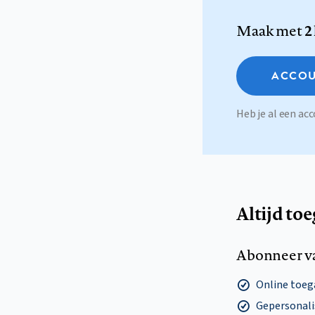
Maak met
2
ACCOU
Heb je al een a
Altijd to
Abonneer v
Online toega
Gepersonalis