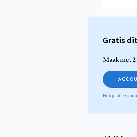
Gratis di
Maak met
2
ACCOU
Heb je al een a