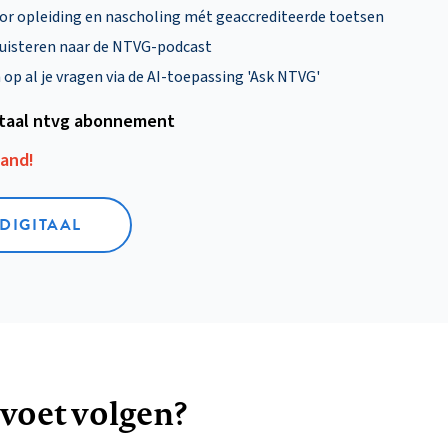
oor opleiding en nascholing mét geaccrediteerde toetsen
uisteren naar de NTVG-podcast
p al je vragen via de AI-toepassing 'Ask NTVG'
itaal ntvg abonnement
aand!
 DIGITAAL
 voet volgen?