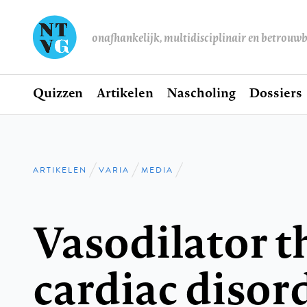
onafhankelijk, multidisciplinair en betrouw
Home
Quizzen
Artikelen
Nascholing
Dossiers
Hoofdnavigatie
ARTIKELEN
VARIA
MEDIA
Kruimelpad
Vasodilator t
cardiac disor