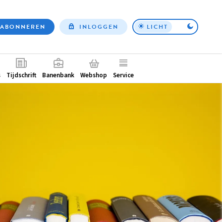
ABONNEREN
INLOGGEN
LICHT
Top
nav
ntair
s
Tijdschrift
Banenbank
Webshop
Service