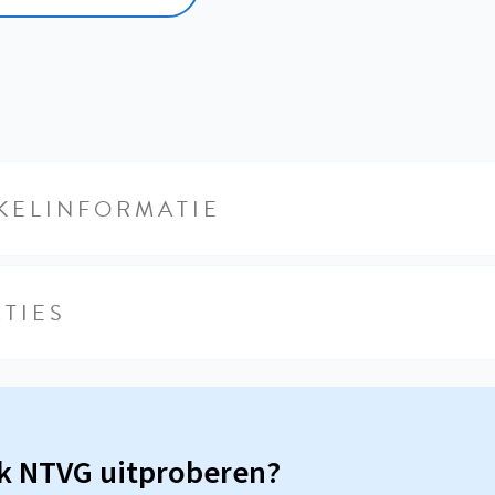
KELINFORMATIE
TIES
sk NTVG uitproberen?