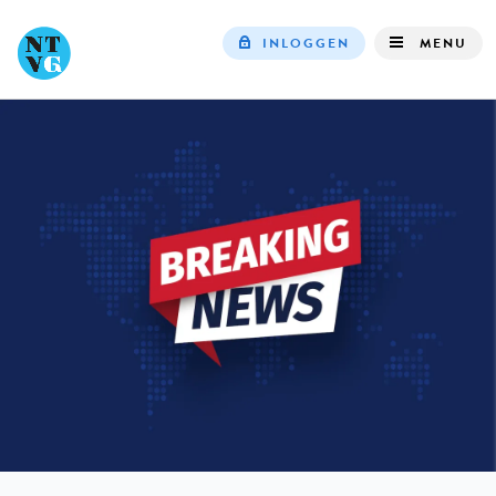
INLOGGEN
MENU
Top
navigation
IN