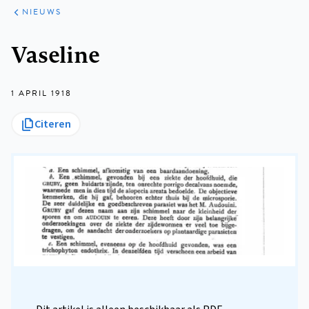
ARTIKELEN
HET
NIEUWS
KORT
Kruimelpad
Vaseline
1 APRIL 1918
Citeren