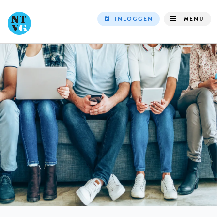
INLOGGEN
MENU
Top
navigation
IN