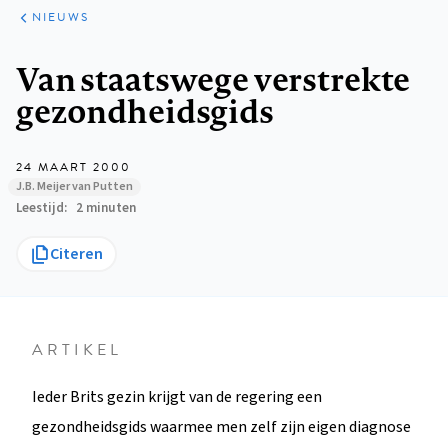
ARTIKELEN
HET
NIEUWS
KORT
Kruimelpad
Van staatswege verstrekte
gezondheidsgids
24 MAART 2000
J.B. Meijer van Putten
Leestijd
2 minuten
Citeren
ARTIKEL
Ieder Brits gezin krijgt van de regering een
gezondheidsgids waarmee men zelf zijn eigen diagnose