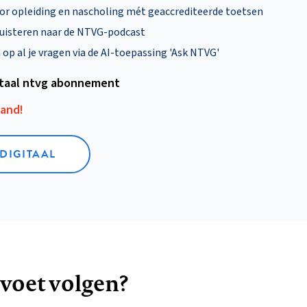
oor opleiding en nascholing mét geaccrediteerde toetsen
uisteren naar de NTVG-podcast
p al je vragen via de AI-toepassing 'Ask NTVG'
itaal ntvg abonnement
aand!
 DIGITAAL
 voet volgen?