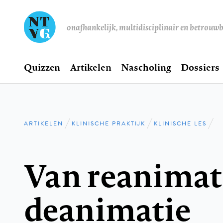
onafhankelijk, multidisciplinair en betrouw
Home
Quizzen
Artikelen
Nascholing
Dossiers
Hoofdnavigatie
ARTIKELEN
KLINISCHE PRAKTIJK
KLINISCHE LES
Kruimelpad
Van reanimati
deanimatie