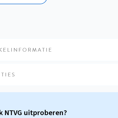
KELINFORMATIE
TIES
sk NTVG uitproberen?