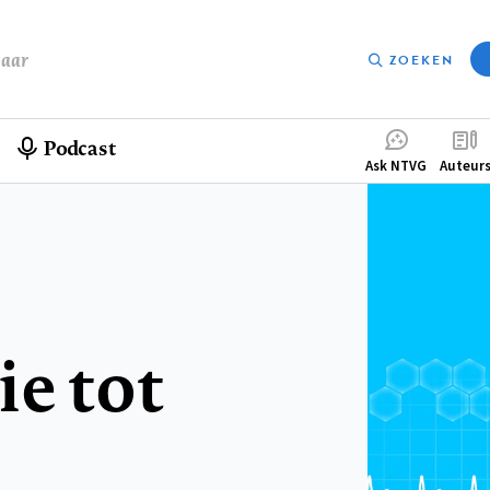
baar
ZOEKEN
Podcast
Compleme
Ask NTVG
Auteur
menu
e tot