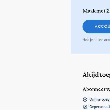
Maak met
2
ACCOU
Heb je al een a
Altijd to
Abonneer v
Online toega
Gepersonalis