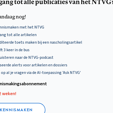
egang tot alle publicaties van het NTVG
andaag nog!
ennismaken met het NTVG
ng tot alle artikelen
diteerde toets maken bij een nascholingsartikel
ft 3 keer in de bus
uisteren naar de NTVG-podcast
eerde alerts voor artikelen en dossiers
p al je vragen via de AI-toepassing 'Ask NTVG'
nismakings­abonnement
12 weken!
L KENNISMAKEN