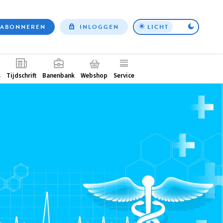
ABONNEREN
INLOGGEN
LICHT
Top
nav
ntair
s
Tijdschrift
Banenbank
Webshop
Service