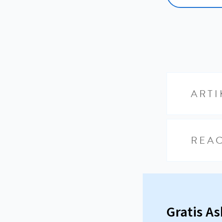
ARTI
REAC
Gratis A