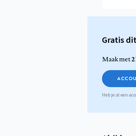
Gratis di
Maak met
2
ACCOU
Heb je al een a