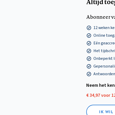
Altijd to
Abonneer v
12 weken k
Online toega
Eén geaccre
Het tijdschri
Onbeperkt l
Gepersonalis
Antwoorden o
Neem het ken
€ 34,97 voor 
IK WI