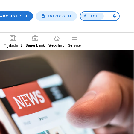
ABONNEREN
INLOGGEN
LICHT
Top
nav
ntair
s
Tijdschrift
Banenbank
Webshop
Service