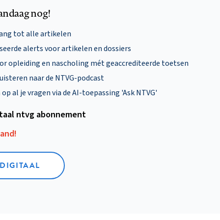
andaag nog!
ng tot alle artikelen
eerde alerts voor artikelen en dossiers
oor opleiding en nascholing mét geaccrediteerde toetsen
uisteren naar de NTVG-podcast
p al je vragen via de AI-toepassing 'Ask NTVG'
itaal ntvg abonnement
aand!
 DIGITAAL