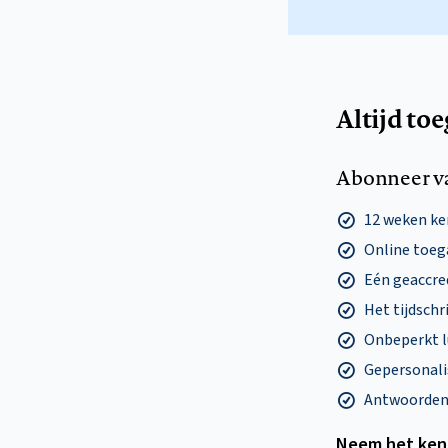
Altijd to
Abonneer v
12 weken k
Online toega
Eén geaccre
Het tijdschri
Onbeperkt l
Gepersonalis
Antwoorden o
Neem het ken