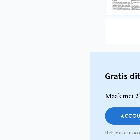
Gratis di
Maak met
2
ACCOU
Heb je al een a