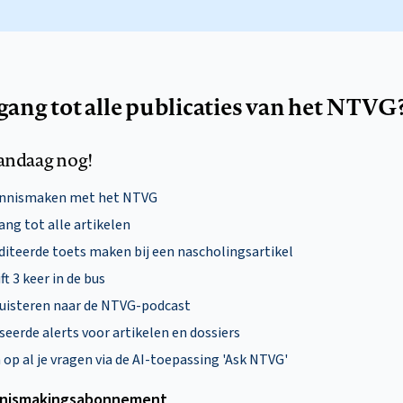
egang tot alle publicaties van het NTVG
andaag nog!
ennismaken met het NTVG
ng tot alle artikelen
diteerde toets maken bij een nascholingsartikel
ft 3 keer in de bus
uisteren naar de NTVG-podcast
eerde alerts voor artikelen en dossiers
p al je vragen via de AI-toepassing 'Ask NTVG'
nismakings­abonnement