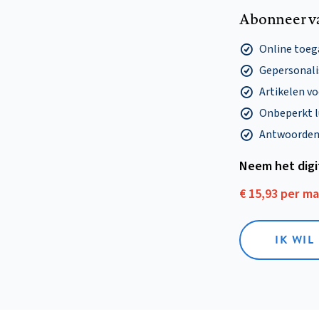
Abonneer v
Online toega
Gepersonalis
Artikelen v
Onbeperkt l
Antwoorden o
Neem het dig
€ 15,93 per m
IK WIL