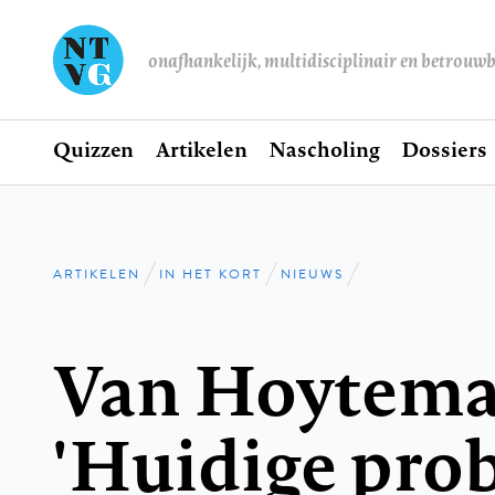
onafhankelijk, multidisciplinair en betrouw
Home
Quizzen
Artikelen
Nascholing
Dossiers
Hoofdnavigatie
ARTIKELEN
IN HET KORT
NIEUWS
Kruimelpad
Van Hoytema
'Huidige pro