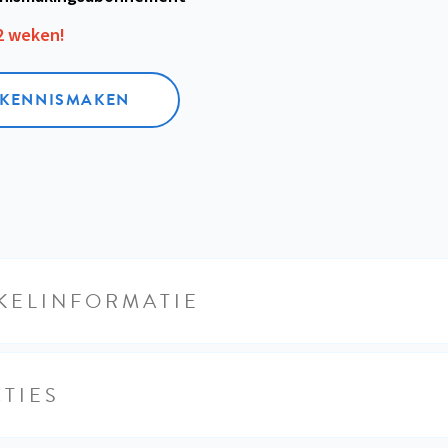
12 weken!
L KENNISMAKEN
KELINFORMATIE
TIES