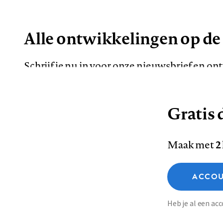
Alle ontwikkelingen op de
Schrijf je nu in voor onze nieuwsbrief en o
de meest opvallende artikelen in je mailbox.
Gratis d
E-
Maak met
2
mailadres
Functionele cookies
ACCOU
Analytische cookies
Marketing cookies
Contact
Colofon
Di
Heb je al een a
Footer
Sla voorkeuren op