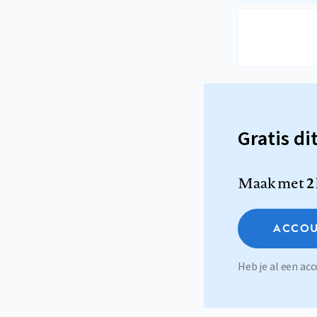
Gratis di
Maak met
2
ACCOU
Heb je al een a