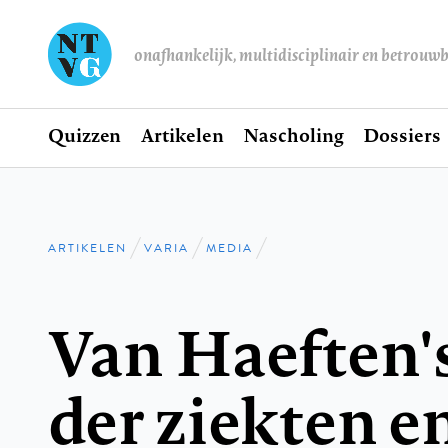
onafhankelijk, multidisciplinair en betrouw
Home
Quizzen
Artikelen
Nascholing
Dossiers
Hoofdnavigatie
ARTIKELEN
VARIA
MEDIA
Kruimelpad
Van Haeften'
der ziekten e