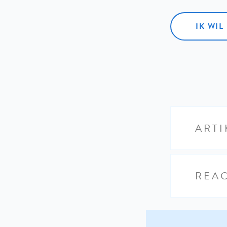
IK WI
ARTI
REAC