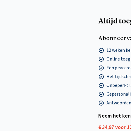
Altijd to
Abonneer v
12 weken k
Online toega
Eén geaccre
Het tijdschri
Onbeperkt l
Gepersonalis
Antwoorden o
Neem het ken
€ 34,97 voor 