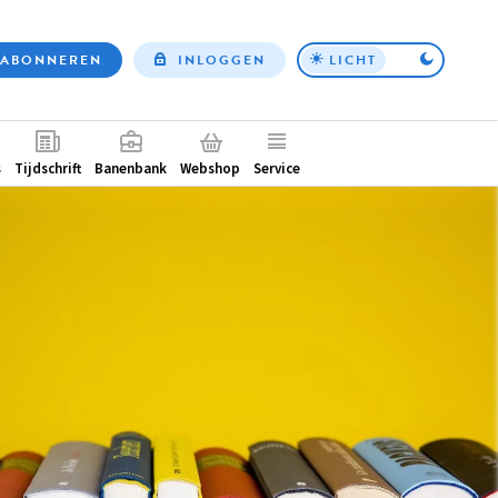
ABONNEREN
INLOGGEN
LICHT
Top
nav
ntair
s
Tijdschrift
Banenbank
Webshop
Service