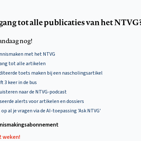
egang tot alle publicaties van het NTVG
andaag nog!
ennismaken met het NTVG
ng tot alle artikelen
diteerde toets maken bij een nascholingsartikel
ft 3 keer in de bus
uisteren naar de NTVG-podcast
eerde alerts voor artikelen en dossiers
p al je vragen via de AI-toepassing 'Ask NTVG'
nismakings­abonnement
12 weken!