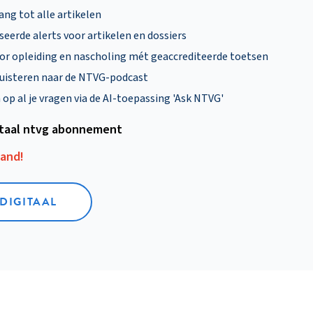
ng tot alle artikelen
eerde alerts voor artikelen en dossiers
oor opleiding en nascholing mét geaccrediteerde toetsen
uisteren naar de NTVG-podcast
p al je vragen via de AI-toepassing 'Ask NTVG'
itaal ntvg abonnement
aand!
 DIGITAAL