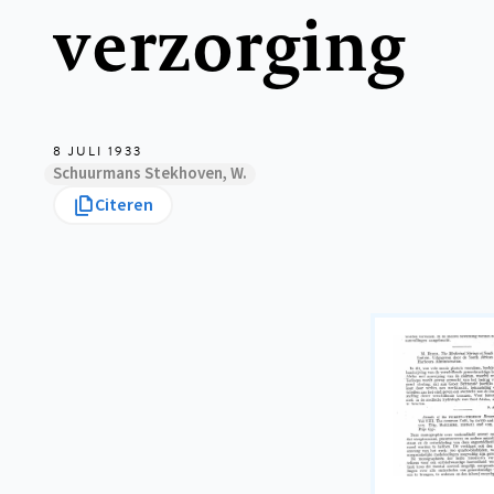
verzorging
8 JULI 1933
Schuurmans Stekhoven, W.
Citeren