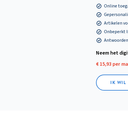
Online toega
Gepersonalis
Artikelen v
Onbeperkt l
Antwoorden o
Neem het dig
€ 15,93 per m
IK WIL