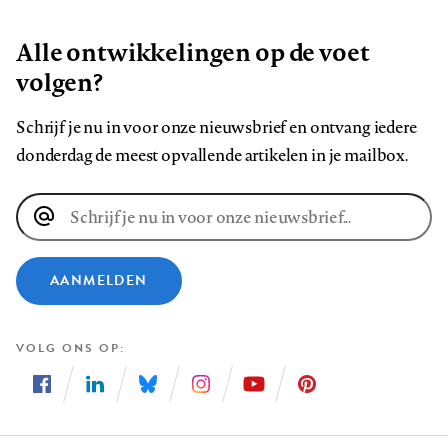
Alle ontwikkelingen op de voet
volgen?
Schrijf je nu in voor onze nieuwsbrief en ontvang iedere
donderdag de meest opvallende artikelen in je mailbox.
E-
mailadres
AANMELDEN
VOLG ONS OP
Volg
Volg
Volg
Volg
Volg
Volg
ons
ons
ons
ons
ons
ons