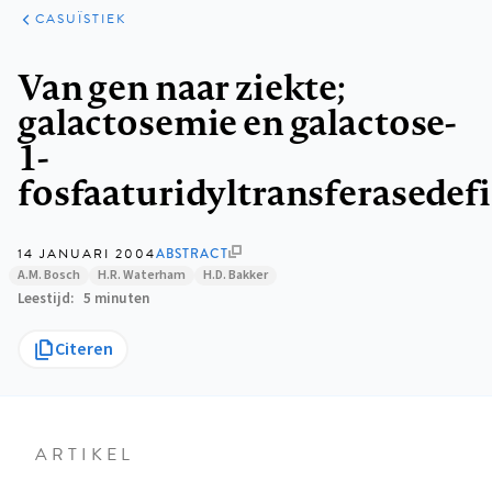
KLINISCHE
ARTIKELEN
PRAKTIJK
CASUÏSTIEK
Kruimelpad
Van gen naar ziekte;
galactosemie en galactose-
1-
fosfaaturidyltransferasedefi
14 JANUARI 2004
ABSTRACT
A.M. Bosch
H.R. Waterham
H.D. Bakker
Leestijd
5 minuten
Citeren
ARTIKEL