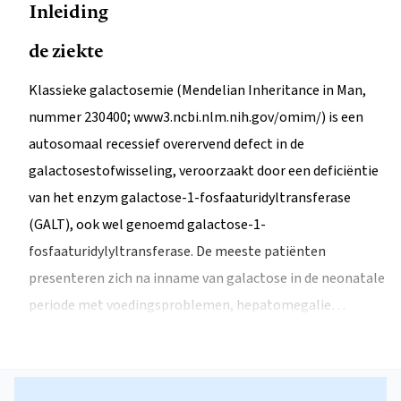
Inleiding
de ziekte
Klassieke galactosemie (Mendelian Inheritance in Man,
nummer 230400; www3.ncbi.nlm.nih.gov/omim/) is een
autosomaal recessief overervend defect in de
galactosestofwisseling, veroorzaakt door een deficiëntie
van het enzym galactose-1-fosfaaturidyltransferase
(GALT), ook wel genoemd galactose-1-
fosfaaturidylyltransferase. De meeste patiënten
presenteren zich na inname van galactose in de neonatale
periode met voedingsproblemen, hepatomegalie…