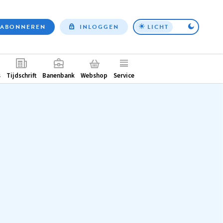
ABONNEREN
INLOGGEN
LICHT
Top
nav
ntair
s
Tijdschrift
Banenbank
Webshop
Service