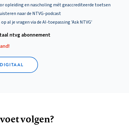
oor opleiding en nascholing mét geaccrediteerde toetsen
uisteren naar de NTVG-podcast
p al je vragen via de AI-toepassing 'Ask NTVG'
itaal ntvg abonnement
aand!
 DIGITAAL
 voet volgen?