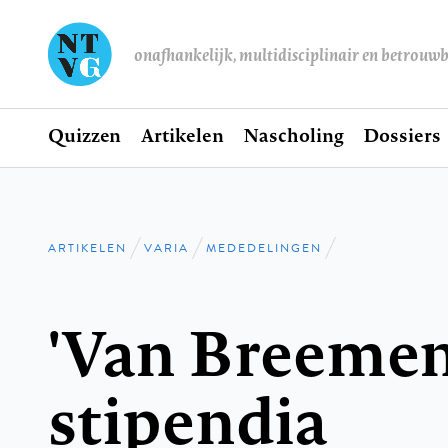
onafhankelijk, multidisciplinair en betrouw
Home
Quizzen
Artikelen
Nascholing
Dossiers
Hoofdnavigatie
ARTIKELEN
VARIA
MEDEDELINGEN
Kruimelpad
'Van Breemen
stipendia