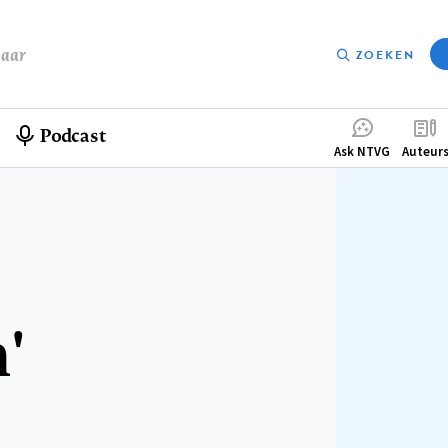
baar
ZOEKEN
Podcast
Compleme
Ask NTVG
Auteur
menu
'