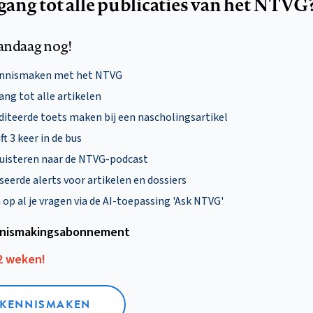
egang tot alle publicaties van het NTVG
andaag nog!
ennismaken met het NTVG
ng tot alle artikelen
diteerde toets maken bij een nascholingsartikel
ft 3 keer in de bus
uisteren naar de NTVG-podcast
eerde alerts voor artikelen en dossiers
p al je vragen via de AI-toepassing 'Ask NTVG'
nismakings­abonnement
12 weken!
L KENNISMAKEN