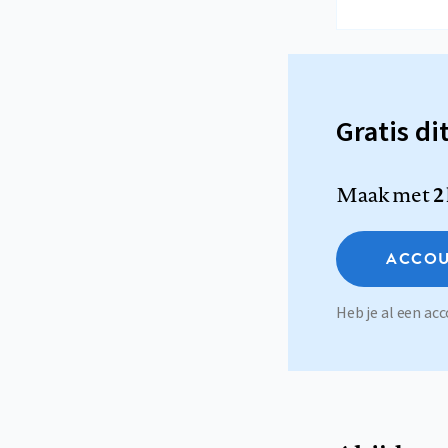
Gratis di
Maak met
2
ACCOU
Heb je al een a