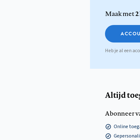
Maak met
2
ACCOU
Heb je al een a
Altijd to
Abonneer v
Online toega
Gepersonalis