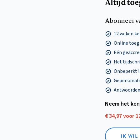
Altijd to
Abonneer v
12 weken k
Online toega
Eén geaccre
Het tijdschri
Onbeperkt l
Gepersonalis
Antwoorden o
Neem het ken
€ 34,97 voor 
IK WI