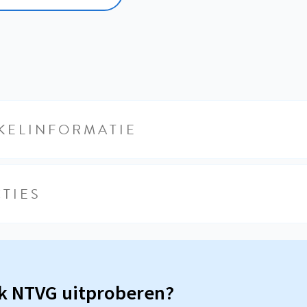
KELINFORMATIE
TIES
sk NTVG uitproberen?