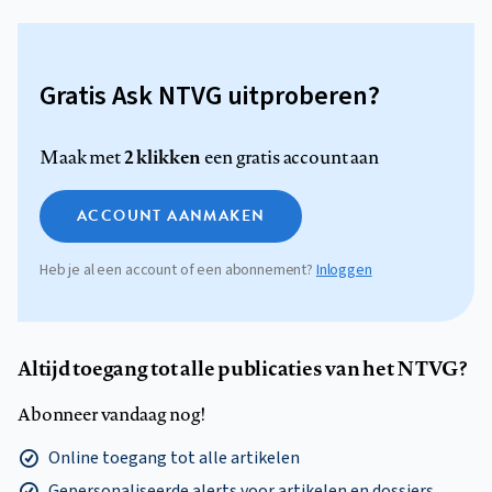
Gratis Ask NTVG uitproberen?
2 klikken
Maak met
een gratis account aan
ACCOUNT AANMAKEN
Heb je al een account of een abonnement?
Inloggen
Altijd toegang tot alle publicaties van het NTVG?
Abonneer vandaag nog!
Online toegang tot alle artikelen
Gepersonaliseerde alerts voor artikelen en dossiers