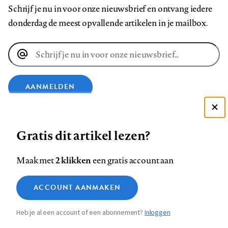
Schrijf je nu in voor onze nieuwsbrief en ontvang iedere
donderdag de meest opvallende artikelen in je mailbox.
E-
mailadres
AANMELDEN
Deze site gebruikt cookies
VOLG ONS OP
Gratis dit artikel lezen?
Zie onze cookie policy
ACCEPTEER AANBEVOLEN INSTELLINGEN
Volg
Volg
Volg
Volg
Volg
Volg
2 klikken
Maak met
een gratis account aan
ons
ons
ons
ons
ons
ons
Functionele cookies
op
op
op
op
op
op
Contact
Colofon
Disclaimer
Privacy
About us
ACCOUNT AANMAKEN
Medische vragen verdienen
Sluiten
Footer
Analytische cookies
Facebook
LinkedIn
Bluesky
Instagram
YouTube
Pinterest
betrouwbare antwoorden
Heb je al een account of een abonnement?
Inloggen
Marketing cookies
navigation
STEL ZE NU AAN ASK NTVG