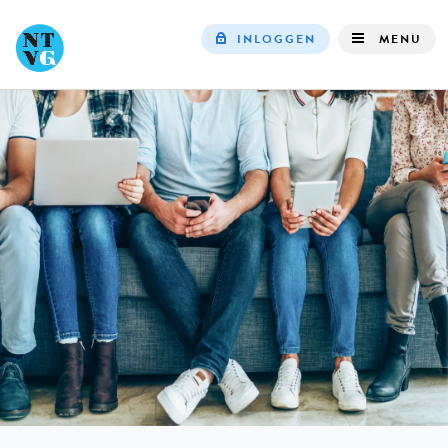
INLOGGEN
MENU
Top
navigation
IN