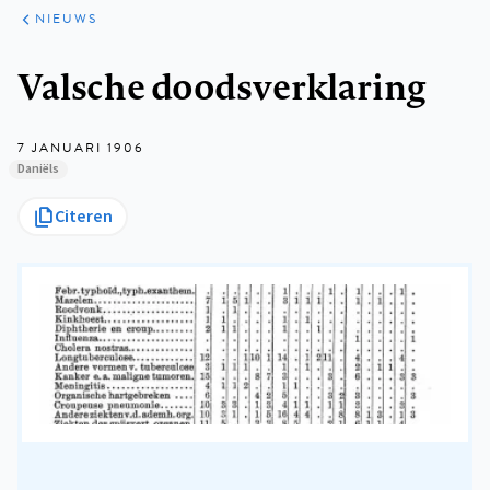
ARTIKELEN
HET
NIEUWS
KORT
Kruimelpad
Valsche doodsverklaring
7 JANUARI 1906
Daniëls
Citeren