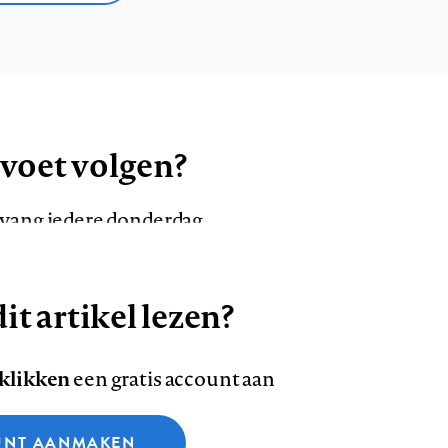
 voet volgen?
ntvang iedere donderdag
it artikel lezen?
VOLG ONS OP
AANMELDEN
Volg
Volg
 klikken
een gratis account aan
ons
ons
Deze site gebruikt cookies
op
op
NT AANMAKEN