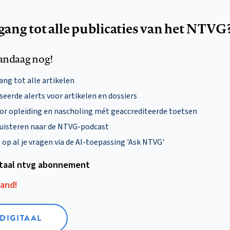
egang tot alle publicaties van het NTVG
andaag nog!
ng tot alle artikelen
eerde alerts voor artikelen en dossiers
oor opleiding en nascholing mét geaccrediteerde toetsen
uisteren naar de NTVG-podcast
p al je vragen via de AI-toepassing 'Ask NTVG'
itaal ntvg abonnement
aand!
 DIGITAAL