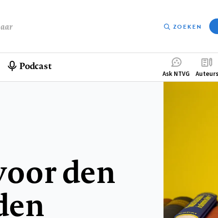
baar
ZOEKEN
Podcast
Compleme
Ask NTVG
Auteur
menu
oor den
den