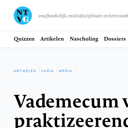
onafhankelijk, multidisciplinair en betrouw
Home
Quizzen
Artikelen
Nascholing
Dossiers
Hoofdnavigatie
ARTIKELEN
VARIA
MEDIA
Kruimelpad
Vademecum v
praktizeeren