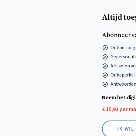
Altijd to
Abonneer v
Online toega
Gepersonalis
Artikelen v
Onbeperkt l
Antwoorden o
Neem het dig
€ 15,93 per m
IK WIL