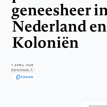
geneesheer i
Nederland en
Koloniën
7 APRIL 1928
Eernstman, T.
Citeren