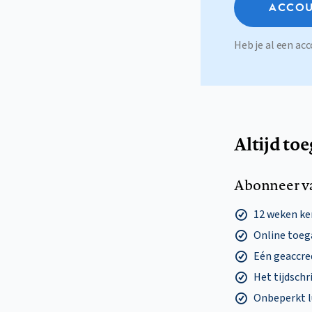
ACCOU
Heb je al een a
Altijd to
Abonneer v
12 weken k
Online toega
Eén geaccre
Het tijdschri
Onbeperkt l