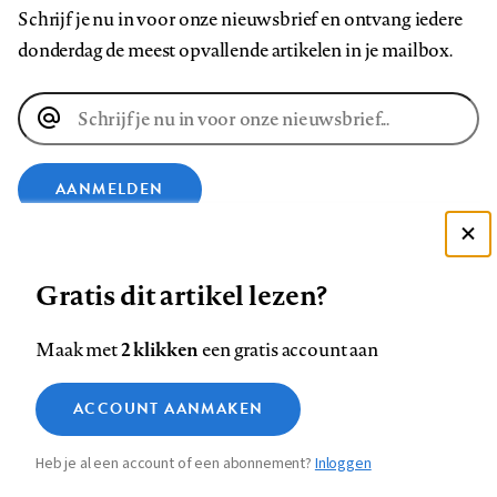
Schrijf je nu in voor onze nieuwsbrief en ontvang iedere
donderdag de meest opvallende artikelen in je mailbox.
E-
mailadres
AANMELDEN
Deze site gebruikt cookies
VOLG ONS OP
Gratis dit artikel lezen?
Zie onze cookie policy
ACCEPTEER AANBEVOLEN INSTELLINGEN
Volg
Volg
Volg
Volg
Volg
Volg
2 klikken
Maak met
een gratis account aan
ons
ons
ons
ons
ons
ons
Functionele cookies
op
op
op
op
op
op
Contact
Colofon
Disclaimer
Privacy
About us
ACCOUNT AANMAKEN
Medische vragen verdienen
Sluiten
Footer
Analytische cookies
Facebook
LinkedIn
Bluesky
Instagram
YouTube
Pinterest
betrouwbare antwoorden
Heb je al een account of een abonnement?
Inloggen
Marketing cookies
navigation
STEL ZE NU AAN ASK NTVG