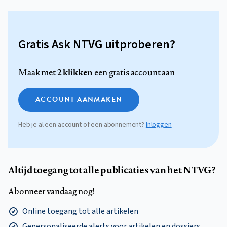
Gratis Ask NTVG uitproberen?
2 klikken
Maak met
een gratis account aan
ACCOUNT AANMAKEN
Heb je al een account of een abonnement?
Inloggen
Altijd toegang tot alle publicaties van het NTVG?
Abonneer vandaag nog!
Online toegang tot alle artikelen
Gepersonaliseerde alerts voor artikelen en dossiers