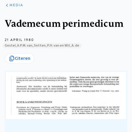
ARTIKELEN
VARIA
MEDIA
Kruimelpad
Vademecum perimedicum
21 APRIL 1980
Gestel, A.P.M. van, Setten, P.H. van en Wit, A. de
Citeren