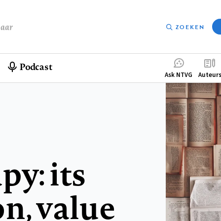
baar
ZOEKEN
Podcast
Compleme
Ask NTVG
Auteur
menu
py: its
n, value