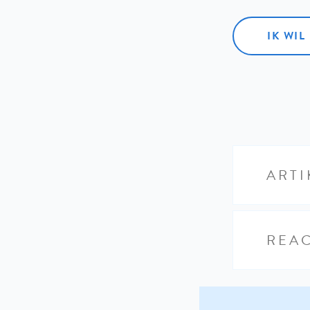
IK WI
ARTI
REAC