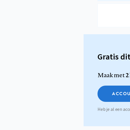
Gratis di
Maak met
2
ACCOU
Heb je al een a