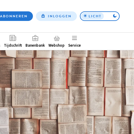
ABONNEREN
INLOGGEN
LICHT
Top
nav
ntair
s
Tijdschrift
Banenbank
Webshop
Service