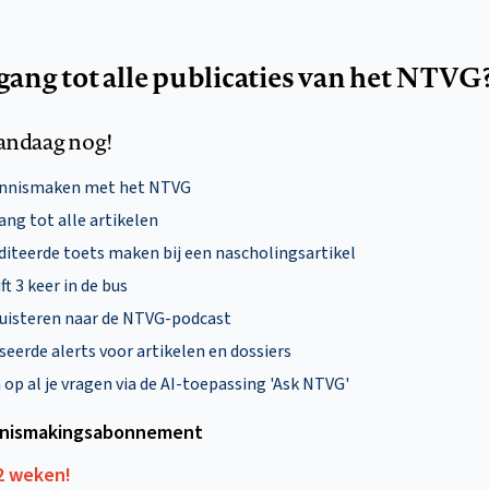
egang tot alle publicaties van het NTVG
andaag nog!
ennismaken met het NTVG
ng tot alle artikelen
diteerde toets maken bij een nascholingsartikel
ft 3 keer in de bus
uisteren naar de NTVG-podcast
eerde alerts voor artikelen en dossiers
p al je vragen via de AI-toepassing 'Ask NTVG'
nismakings­abonnement
12 weken!