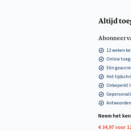
Altijd to
Abonneer v
12 weken k
Online toega
Eén geaccre
Het tijdschri
Onbeperkt l
Gepersonalis
Antwoorden o
Neem het ken
€ 34,97 voor 