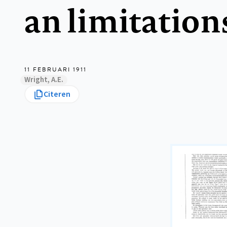
an limitation
11 FEBRUARI 1911
Wright, A.E.
Citeren