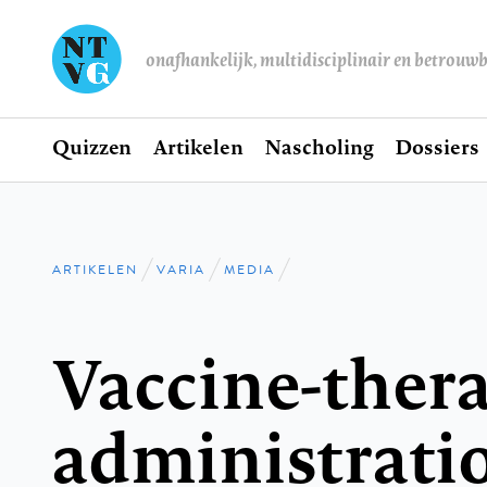
onafhankelijk, multidisciplinair en betrouw
Home
Quizzen
Artikelen
Nascholing
Dossiers
Hoofdnavigatie
ARTIKELEN
VARIA
MEDIA
Kruimelpad
Vaccine-thera
administratio