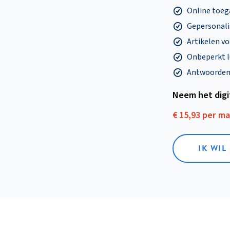
Online toega
Gepersonalis
Artikelen v
Onbeperkt l
Antwoorden o
Neem het dig
€ 15,93 per m
IK WIL