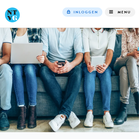
INLOGGEN
MENU
Top
navigation
IN