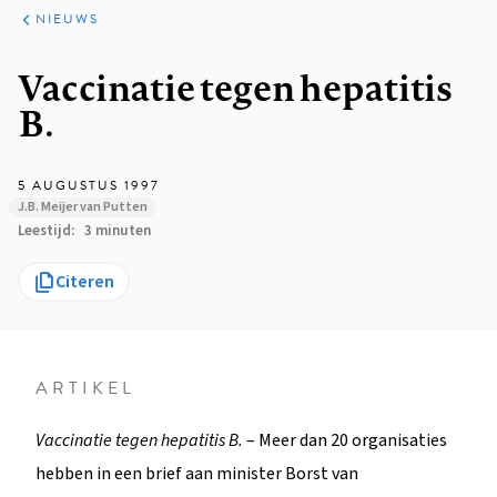
ARTIKELEN
HET
NIEUWS
KORT
Kruimelpad
Vaccinatie tegen hepatitis
B.
5 AUGUSTUS 1997
J.B. Meijer van Putten
Leestijd
3 minuten
Citeren
ARTIKEL
Vaccinatie tegen hepatitis B.
– Meer dan 20 organisaties
hebben in een brief aan minister Borst van