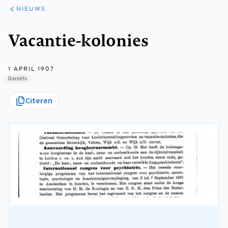
ARTIKELEN
HET
NIEUWS
KORT
Kruimelpad
Vacantie-kolonies
1 APRIL 1907
Daniëls
Citeren