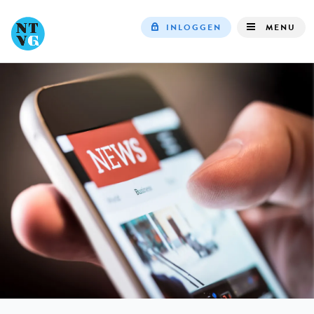
INLOGGEN
MENU
Top
navigation
IN