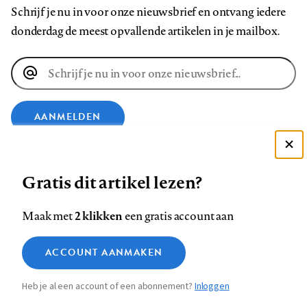
Schrijf je nu in voor onze nieuwsbrief en ontvang iedere
donderdag de meest opvallende artikelen in je mailbox.
E-
mailadres
AANMELDEN
Deze site gebruikt cookies
VOLG ONS OP
Gratis dit artikel lezen?
Zie onze cookie policy
ACCEPTEER AANBEVOLEN INSTELLINGEN
Volg
Volg
Volg
Volg
Volg
Volg
2 klikken
Maak met
een gratis account aan
ons
ons
ons
ons
ons
ons
Functionele cookies
op
op
op
op
op
op
Contact
Colofon
Disclaimer
Privacy
About us
ACCOUNT AANMAKEN
Medische vragen verdienen
Sluiten
Footer
Analytische cookies
Facebook
LinkedIn
Bluesky
Instagram
YouTube
Pinterest
betrouwbare antwoorden
Heb je al een account of een abonnement?
Inloggen
Marketing cookies
navigation
STEL ZE NU AAN ASK NTVG