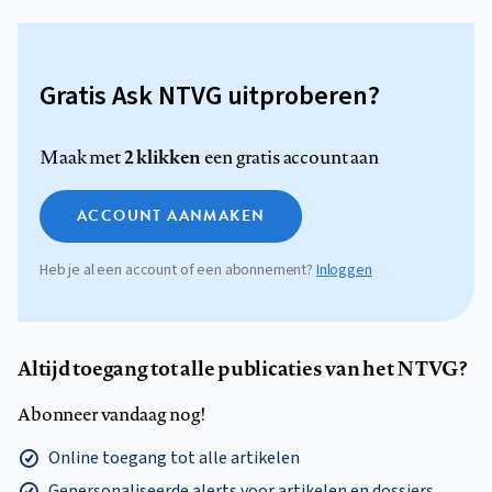
Gratis Ask NTVG uitproberen?
2 klikken
Maak met
een gratis account aan
ACCOUNT AANMAKEN
Heb je al een account of een abonnement?
Inloggen
Altijd toegang tot alle publicaties van het NTVG?
Abonneer vandaag nog!
Online toegang tot alle artikelen
Gepersonaliseerde alerts voor artikelen en dossiers