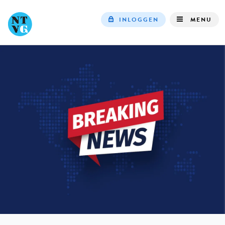
INLOGGEN
MENU
Top
navigation
IN