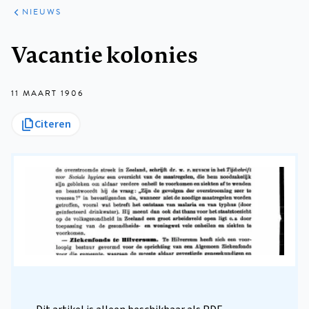
ARTIKELEN
HET
NIEUWS
KORT
Kruimelpad
Vacantie kolonies
11 MAART 1906
Citeren