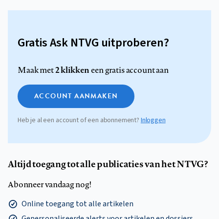
Gratis Ask NTVG uitproberen?
2 klikken
Maak met
een gratis account aan
ACCOUNT AANMAKEN
Heb je al een account of een abonnement?
Inloggen
Altijd toegang tot alle publicaties van het NTVG?
Abonneer vandaag nog!
Online toegang tot alle artikelen
Gepersonaliseerde alerts voor artikelen en dossiers