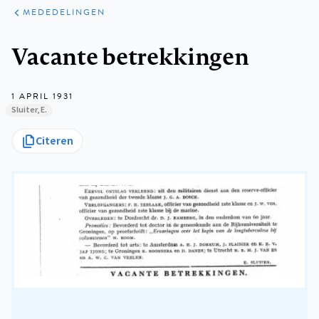
ARTIKELEN
VARIA
MEDEDELINGEN
Kruimelpad
Vacante betrekkingen
1 APRIL 1931
Sluiter, E.
Citeren