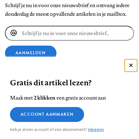
Schrijf je nu in voor onze nieuwsbrief en ontvang iedere
donderdag de meest opvallende artikelen in je mailbox.
E-
mailadres
AANMELDEN
Deze site gebruikt cookies
VOLG ONS OP
Gratis dit artikel lezen?
Zie onze cookie policy
ACCEPTEER AANBEVOLEN INSTELLINGEN
Volg
Volg
Volg
Volg
Volg
Volg
2 klikken
Maak met
een gratis account aan
ons
ons
ons
ons
ons
ons
Functionele cookies
op
op
op
op
op
op
Contact
Colofon
Disclaimer
Privacy
About us
ACCOUNT AANMAKEN
Medische vragen verdienen
Sluiten
Footer
Analytische cookies
Facebook
LinkedIn
Bluesky
Instagram
YouTube
Pinterest
betrouwbare antwoorden
Heb je al een account of een abonnement?
Inloggen
Marketing cookies
navigation
STEL ZE NU AAN ASK NTVG