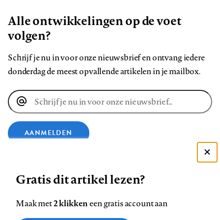
Alle ontwikkelingen op de voet
volgen?
Schrijf je nu in voor onze nieuwsbrief en ontvang iedere
donderdag de meest opvallende artikelen in je mailbox.
E-
mailadres
AANMELDEN
Deze site gebruikt cookies
VOLG ONS OP
Gratis dit artikel lezen?
Zie onze cookie policy
ACCEPTEER AANBEVOLEN INSTELLINGEN
Volg
Volg
Volg
Volg
Volg
Volg
2 klikken
Maak met
een gratis account aan
ons
ons
ons
ons
ons
ons