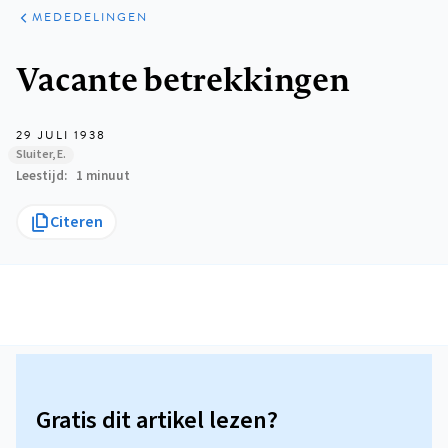
ARTIKELEN
VARIA
MEDEDELINGEN
Kruimelpad
Vacante betrekkingen
29 JULI 1938
Sluiter, E.
Leestijd
1 minuut
Citeren
Gratis dit artikel lezen?