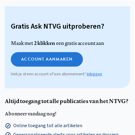
Gratis Ask NTVG uitproberen?
2 klikken
Maak met
een gratis account aan
ACCOUNT AANMAKEN
Heb je al een account of een abonnement?
Inloggen
Altijd toegang tot alle publicaties van het NTVG?
Abonneer vandaag nog!
Online toegang tot alle artikelen
Gepersonaliseerde alerts voor artikelen en dossiers