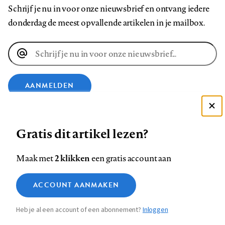
Schrijf je nu in voor onze nieuwsbrief en ontvang iedere
donderdag de meest opvallende artikelen in je mailbox.
E-
mailadres
AANMELDEN
Deze site gebruikt cookies
VOLG ONS OP
Gratis dit artikel lezen?
Zie onze cookie policy
ACCEPTEER AANBEVOLEN INSTELLINGEN
Volg
Volg
Volg
Volg
Volg
Volg
2 klikken
Maak met
een gratis account aan
ons
ons
ons
ons
ons
ons
Functionele cookies
op
op
op
op
op
op
Contact
Colofon
Disclaimer
Privacy
About us
ACCOUNT AANMAKEN
Medische vragen verdienen
Sluiten
Footer
Analytische cookies
Facebook
LinkedIn
Bluesky
Instagram
YouTube
Pinterest
betrouwbare antwoorden
Heb je al een account of een abonnement?
Inloggen
Marketing cookies
navigation
STEL ZE NU AAN ASK NTVG