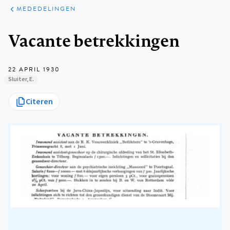
ARTIKELEN
VARIA
MEDEDELINGEN
Kruimelpad
Vacante betrekkingen
22 APRIL 1930
Sluiter, E.
Citeren