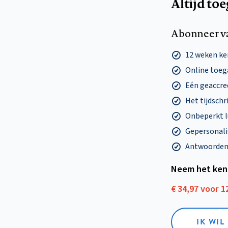
Altijd to
Abonneer v
12 weken k
Online toega
Eén geaccre
Het tijdschri
Onbeperkt l
Gepersonalis
Antwoorden o
Neem het ken
€ 34,97 voor 
IK WI