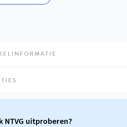
KELINFORMATIE
TIES
sk NTVG uitproberen?