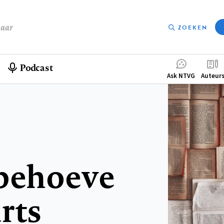
baar
ZOEKEN
Podcast
Compleme
Ask NTVG
Auteur
menu
 behoeve
rts