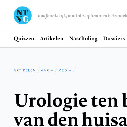
onafhankelijk, multidisciplinair en betrouw
Home
Quizzen
Artikelen
Nascholing
Dossiers
Hoofdnavigatie
ARTIKELEN
VARIA
MEDIA
Kruimelpad
Urologie ten
van den huisa