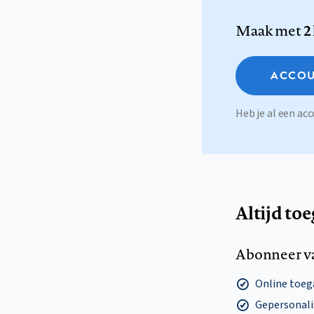
Maak met
2
ACCOU
Heb je al een a
Altijd to
Abonneer v
Online toega
Gepersonalis