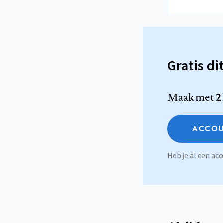
Gratis di
Maak met
2
ACCOU
Heb je al een a