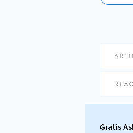
ARTI
REAC
Gratis A