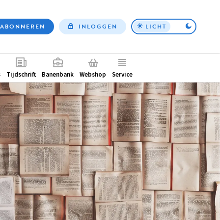
ABONNEREN
INLOGGEN
LICHT
Top
nav
ntair
s
Tijdschrift
Banenbank
Webshop
Service