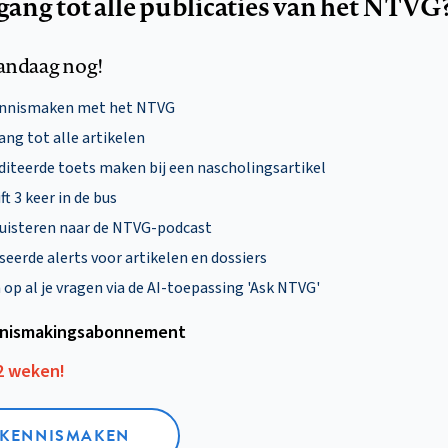
egang tot alle publicaties van het NTVG
andaag nog!
ennismaken met het NTVG
ng tot alle artikelen
diteerde toets maken bij een nascholingsartikel
ft 3 keer in de bus
uisteren naar de NTVG-podcast
eerde alerts voor artikelen en dossiers
p al je vragen via de AI-toepassing 'Ask NTVG'
nismakings­abonnement
12 weken!
L KENNISMAKEN