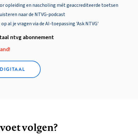
oor opleiding en nascholing mét geaccrediteerde toetsen
uisteren naar de NTVG-podcast
p al je vragen via de AI-toepassing 'Ask NTVG'
itaal ntvg abonnement
aand!
 DIGITAAL
 voet volgen?