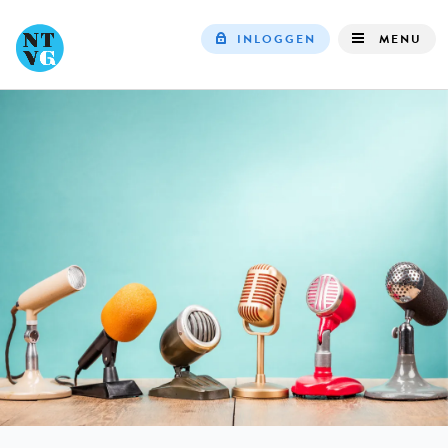
INLOGGEN
MENU
Top
navigation
IN