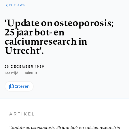
ARTIKELEN
HET
NIEUWS
KORT
Kruimelpad
'Update on osteoporosis;
25 jaar bot- en
calciumresearch in
Utrecht'.
23 DECEMBER 1989
Leestijd
1 minuut
Citeren
ARTIKEL
‘Update on osteoporosis; 25 jaar bot- en calciumresearch in