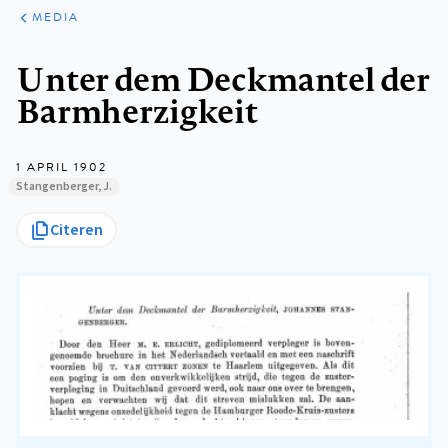
ARTIKELEN
VARIA
MEDIA
Kruimelpad
Unter dem Deckmantel der
Barmherzigkeit
1 APRIL 1902
Stangenberger, J.
Citeren