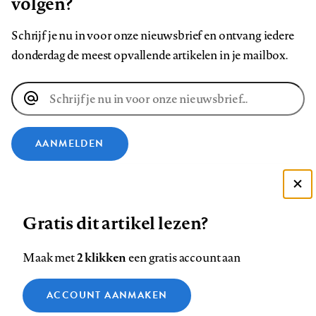
volgen?
Schrijf je nu in voor onze nieuwsbrief en ontvang iedere
donderdag de meest opvallende artikelen in je mailbox.
E-
mailadres
AANMELDEN
VOLG ONS OP
Deze site gebruikt cookies
Gratis dit artikel lezen?
Zie onze cookie policy
Volg
Volg
Volg
Volg
Volg
Volg
ACCEPTEER AANBEVOLEN INSTELLINGEN
ons
ons
2 klikken
ons
ons
ons
ons
Maak met
een gratis account aan
op
op
op
op
op
op
Contact
Colofon
Disclaimer
Privacy
About us
Functionele cookies
Footer
ACCOUNT AANMAKEN
Facebook
LinkedIn
Bluesky
Instagram
YouTube
Pinterest
Medische vragen verdienen
Sluiten
Analytische cookies