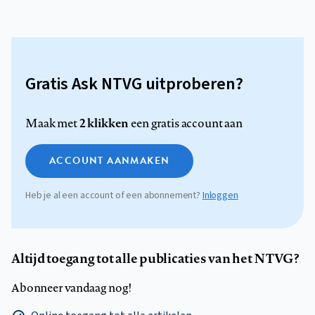
Gratis Ask NTVG uitproberen?
2 klikken
Maak met
een gratis account aan
ACCOUNT AANMAKEN
Heb je al een account of een abonnement?
Inloggen
Altijd toegang tot alle publicaties van het NTVG?
Abonneer vandaag nog!