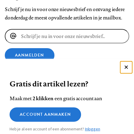
Schrijf je nu in voor onze nieuwsbrief en ontvang iedere
donderdag de meest opvallende artikelen in je mailbox.
E-
mailadres
AANMELDEN
Deze site gebruikt cookies
VOLG ONS OP
Gratis dit artikel lezen?
Zie onze cookie policy
ACCEPTEER AANBEVOLEN INSTELLINGEN
Volg
Volg
Volg
Volg
Volg
Volg
2 klikken
Maak met
een gratis account aan
ons
ons
ons
ons
ons
ons
Functionele cookies
op
op
op
op
op
op
Contact
Colofon
Disclaimer
Privacy
About us
ACCOUNT AANMAKEN
Medische vragen verdienen
Sluiten
Footer
Analytische cookies
Facebook
LinkedIn
Bluesky
Instagram
YouTube
Pinterest
betrouwbare antwoorden
Heb je al een account of een abonnement?
Inloggen
Marketing cookies