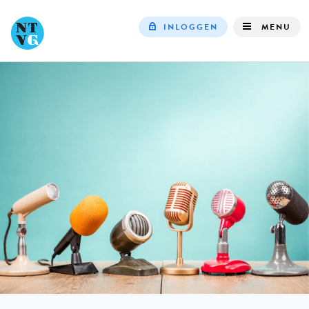
INLOGGEN
MENU
Top
navigation
IN