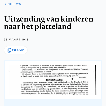
ARTIKELEN
HET
NIEUWS
KORT
Kruimelpad
Uitzending van kinderen
naar het platteland
25 MAART 1918
Citeren