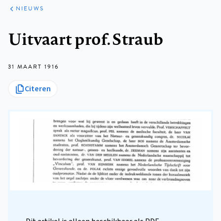
ARTIKELEN
HET
NIEUWS
KORT
Kruimelpad
Uitvaart prof. Straub
31 MAART 1916
Citeren