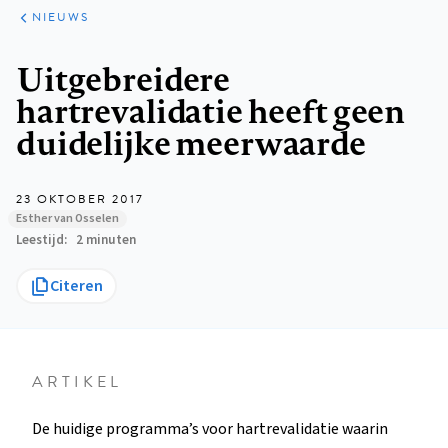
ARTIKELEN
HET
NIEUWS
KORT
Kruimelpad
Uitgebreidere
hartrevalidatie heeft geen
duidelijke meerwaarde
23 OKTOBER 2017
Esther van Osselen
Leestijd
2 minuten
Citeren
ARTIKEL
De huidige programma’s voor hartrevalidatie waarin