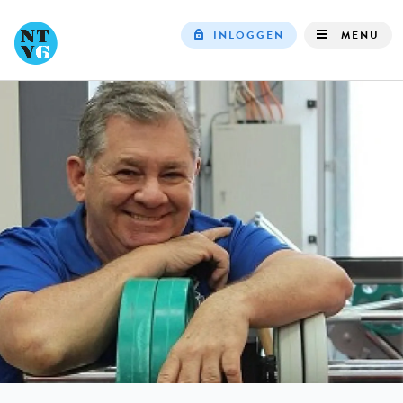
INLOGGEN
MENU
Top
navigation
IN