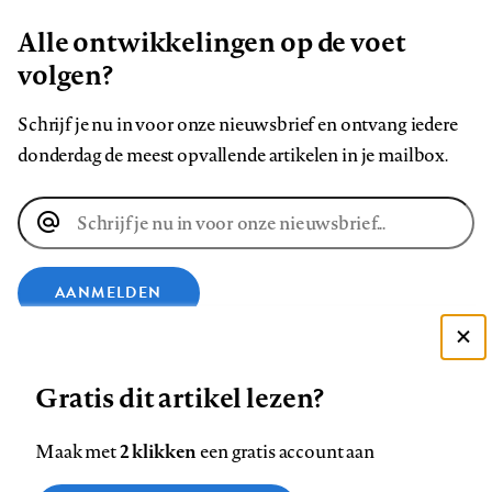
Alle ontwikkelingen op de voet
volgen?
Schrijf je nu in voor onze nieuwsbrief en ontvang iedere
donderdag de meest opvallende artikelen in je mailbox.
E-
mailadres
AANMELDEN
Deze site gebruikt cookies
VOLG ONS OP
Gratis dit artikel lezen?
Zie onze cookie policy
ACCEPTEER AANBEVOLEN INSTELLINGEN
Volg
Volg
Volg
Volg
Volg
Volg
2 klikken
Maak met
een gratis account aan
ons
ons
ons
ons
ons
ons