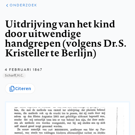
ARTIKELEN
ONDERZOEK
ONDERZOEK
Kruimelpad
Uitdrijving van het kind
door uitwendige
handgrepen (volgens Dr. S.
Kristeller te Berlijn)
4 FEBRUARI 1867
Scharff, H.C.
Citeren