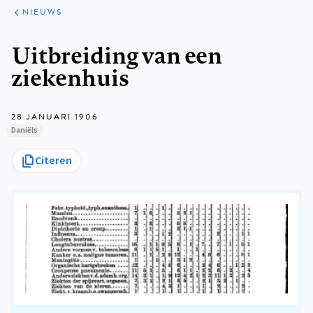
ARTIKELEN
HET
NIEUWS
KORT
Kruimelpad
Uitbreiding van een
ziekenhuis
28 JANUARI 1906
Daniëls
Citeren