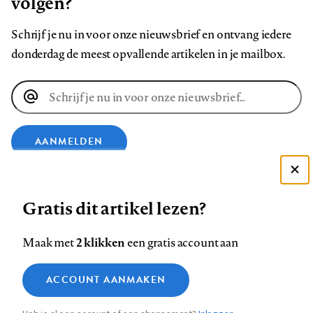
volgen?
Schrijf je nu in voor onze nieuwsbrief en ontvang iedere
donderdag de meest opvallende artikelen in je mailbox.
E-
mailadres
AANMELDEN
Deze site gebruikt cookies
VOLG ONS OP
Gratis dit artikel lezen?
Zie onze cookie policy
ACCEPTEER AANBEVOLEN INSTELLINGEN
Volg
Volg
Volg
Volg
Volg
Volg
2 klikken
Maak met
een gratis account aan
ons
ons
ons
ons
ons
ons
Functionele cookies
op
op
op
op
op
op
Contact
Colofon
Disclaimer
Privacy
About us
ACCOUNT AANMAKEN
Medische vragen verdienen
Sluiten
Footer
Analytische cookies
Facebook
LinkedIn
Bluesky
Instagram
YouTube
Pinterest
betrouwbare antwoorden