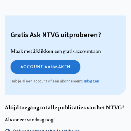
Gratis Ask NTVG uitproberen?
2 klikken
Maak met
een gratis account aan
ACCOUNT AANMAKEN
Heb je al een account of een abonnement?
Inloggen
Altijd toegang tot alle publicaties van het NTVG?
Abonneer vandaag nog!