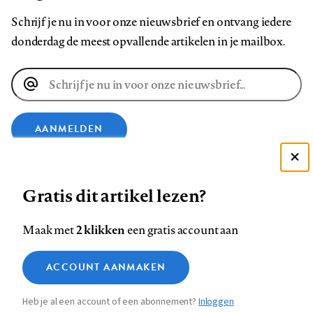
Schrijf je nu in voor onze nieuwsbrief en ontvang iedere
donderdag de meest opvallende artikelen in je mailbox.
E-
mailadres
AANMELDEN
Deze site gebruikt cookies
VOLG ONS OP
Gratis dit artikel lezen?
Zie onze cookie policy
ACCEPTEER AANBEVOLEN INSTELLINGEN
Volg
Volg
Volg
Volg
Volg
Volg
2 klikken
Maak met
een gratis account aan
ons
ons
ons
ons
ons
ons
Functionele cookies
op
op
op
op
op
op
Contact
Colofon
Disclaimer
Privacy
About us
ACCOUNT AANMAKEN
Medische vragen verdienen
Sluiten
Footer
Analytische cookies
Facebook
LinkedIn
Bluesky
Instagram
YouTube
Pinterest
betrouwbare antwoorden
Heb je al een account of een abonnement?
Inloggen
Marketing cookies