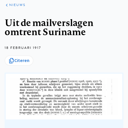
ARTIKELEN
HET
NIEUWS
KORT
Kruimelpad
Uit de mailverslagen
omtrent Suriname
18 FEBRUARI 1917
Citeren