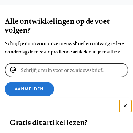
Alle ontwikkelingen op de voet
volgen?
Schrijf je nu in voor onze nieuwsbrief en ontvang iedere
donderdag de meest opvallende artikelen in je mailbox.
E-
mailadres
AANMELDEN
VOLG ONS OP
Deze site gebruikt cookies
Gratis dit artikel lezen?
Zie onze cookie policy
Volg
Volg
Volg
Volg
Volg
Volg
ACCEPTEER AANBEVOLEN INSTELLINGEN