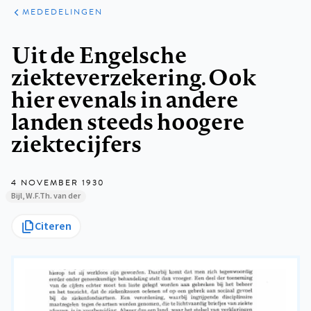
ARTIKELEN
VARIA
MEDEDELINGEN
Kruimelpad
Uit de Engelsche
ziekteverzekering. Ook
hier evenals in andere
landen steeds hoogere
ziektecijfers
4 NOVEMBER 1930
Bijl, W.F.Th. van der
Citeren