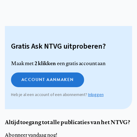
Gratis Ask NTVG uitproberen?
2 klikken
Maak met
een gratis account aan
ACCOUNT AANMAKEN
Heb je al een account of een abonnement?
Inloggen
Altijd toegang tot alle publicaties van het NTVG?
Abonneer vandaag nog!