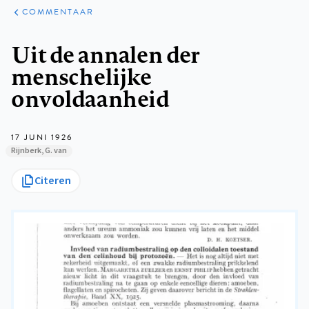
ARTIKELEN
OPINIE
COMMENTAAR
Kruimelpad
Uit de annalen der
menschelijke
onvoldaanheid
17 JUNI 1926
Rijnberk, G. van
Citeren