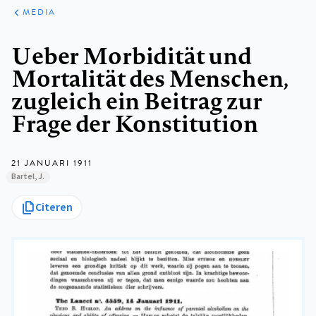
ARTIKELEN
VARIA
MEDIA
Kruimelpad
Ueber Morbidität und
Mortalität des Menschen,
zugleich ein Beitrag zur
Frage der Konstitution
21 JANUARI 1911
Bartel, J.
Citeren