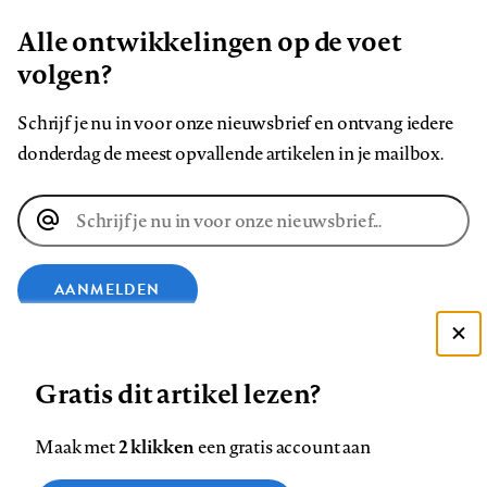
Alle ontwikkelingen op de voet
volgen?
Schrijf je nu in voor onze nieuwsbrief en ontvang iedere
donderdag de meest opvallende artikelen in je mailbox.
E-
mailadres
AANMELDEN
Deze site gebruikt cookies
VOLG ONS OP
Gratis dit artikel lezen?
Zie onze cookie policy
ACCEPTEER AANBEVOLEN INSTELLINGEN
Volg
Volg
Volg
Volg
Volg
Volg
2 klikken
Maak met
een gratis account aan
ons
ons
ons
ons
ons
ons