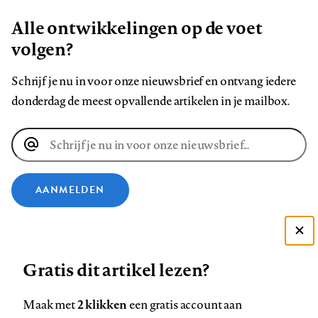
Alle ontwikkelingen op de voet
volgen?
Schrijf je nu in voor onze nieuwsbrief en ontvang iedere
donderdag de meest opvallende artikelen in je mailbox.
E-
mailadres
AANMELDEN
VOLG ONS OP
Deze site gebruikt cookies
Gratis dit artikel lezen?
Zie onze cookie policy
Volg
Volg
Volg
Volg
Volg
Volg
ACCEPTEER AANBEVOLEN INSTELLINGEN
ons
ons
2 klikken
ons
ons
ons
ons
Maak met
een gratis account aan