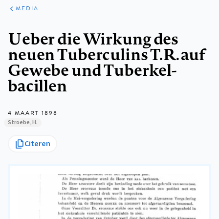
ARTIKELEN
VARIA
MEDIA
Kruimelpad
Ueber die Wirkung des
neuen Tuberculins T.R. auf
Gewebe und Tuberkel-
bacillen
4 MAART 1898
Stroebe, H.
Citeren