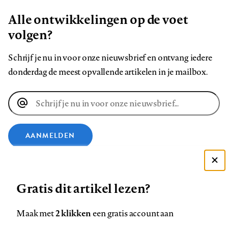
Alle ontwikkelingen op de voet
volgen?
Schrijf je nu in voor onze nieuwsbrief en ontvang iedere
donderdag de meest opvallende artikelen in je mailbox.
E-
mailadres
AANMELDEN
VOLG ONS OP
Deze site gebruikt cookies
Gratis dit artikel lezen?
Zie onze cookie policy
Volg
Volg
Volg
Volg
Volg
Volg
ACCEPTEER AANBEVOLEN INSTELLINGEN
2 klikken
Maak met
een gratis account aan
ons
ons
ons
ons
ons
ons