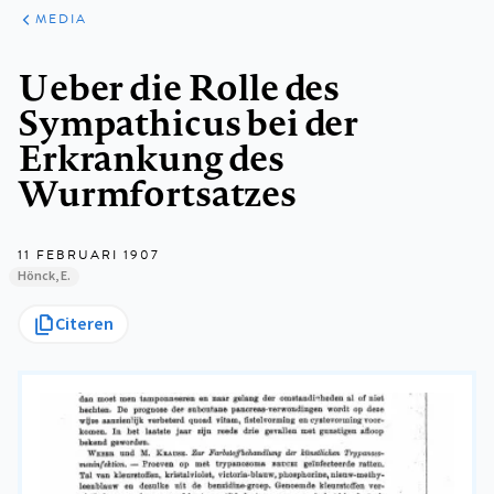
ARTIKELEN
VARIA
MEDIA
Kruimelpad
Ueber die Rolle des
Sympathicus bei der
Erkrankung des
Wurmfortsatzes
11 FEBRUARI 1907
Hönck, E.
Citeren