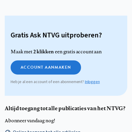
Gratis Ask NTVG uitproberen?
2 klikken
Maak met
een gratis account aan
ACCOUNT AANMAKEN
Heb je al een account of een abonnement?
Inloggen
Altijd toegang tot alle publicaties van het NTVG?
Abonneer vandaag nog!