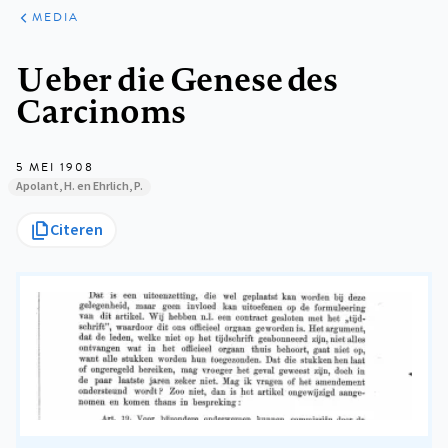
ARTIKELEN
VARIA
MEDIA
Kruimelpad
Ueber die Genese des
Carcinoms
5 MEI 1908
Apolant, H. en Ehrlich, P.
Citeren