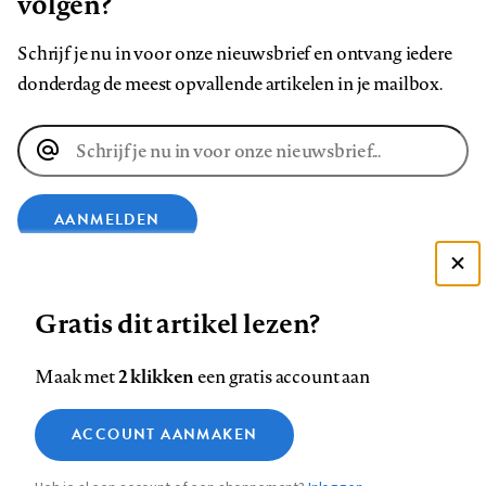
volgen?
Schrijf je nu in voor onze nieuwsbrief en ontvang iedere
donderdag de meest opvallende artikelen in je mailbox.
E-
mailadres
AANMELDEN
Deze site gebruikt cookies
VOLG ONS OP
Gratis dit artikel lezen?
Zie onze cookie policy
ACCEPTEER AANBEVOLEN INSTELLINGEN
Volg
Volg
Volg
Volg
Volg
Volg
2 klikken
Maak met
een gratis account aan
ons
ons
ons
ons
ons
ons
Functionele cookies
op
op
op
op
op
op
Contact
Colofon
Disclaimer
Privacy
About us
ACCOUNT AANMAKEN
Medische vragen verdienen
Sluiten
Footer
Analytische cookies
Facebook
LinkedIn
Bluesky
Instagram
YouTube
Pinterest
betrouwbare antwoorden