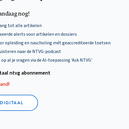
andaag nog!
ng tot alle artikelen
eerde alerts voor artikelen en dossiers
oor opleiding en nascholing mét geaccrediteerde toetsen
uisteren naar de NTVG-podcast
p al je vragen via de AI-toepassing 'Ask NTVG'
itaal ntvg abonnement
aand!
 DIGITAAL