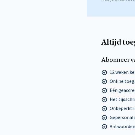
Altijd to
Abonneer v
12 weken k
Online toega
Eén geaccre
Het tijdschri
Onbeperkt l
Gepersonalis
Antwoorden o