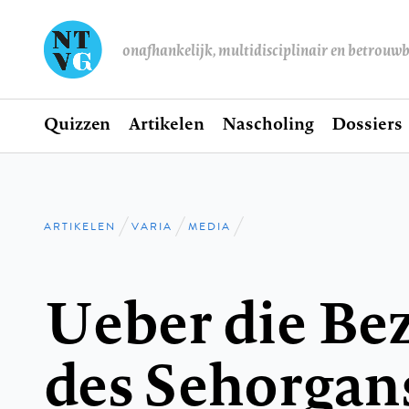
onafhankelijk, multidisciplinair en betrouw
Home
Quizzen
Artikelen
Nascholing
Dossiers
Hoofdnavigatie
ARTIKELEN
VARIA
MEDIA
Kruimelpad
Ueber die Be
des Sehorgan