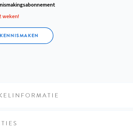
nismakings­abonnement
12 weken!
L KENNISMAKEN
KELINFORMATIE
TIES