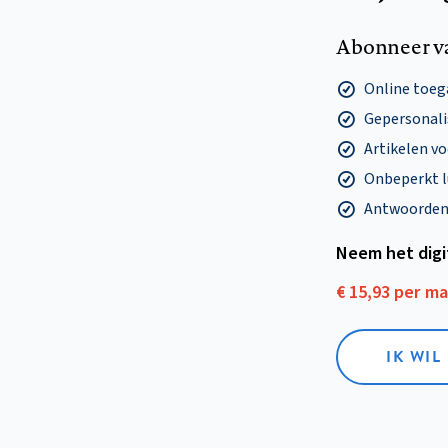
Abonneer v
Online toega
Gepersonalis
Artikelen v
Onbeperkt l
Antwoorden o
Neem het dig
€ 15,93 per m
IK WIL