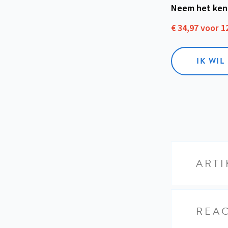
Neem het ken
€ 34,97 voor 
IK WI
ARTI
REAC