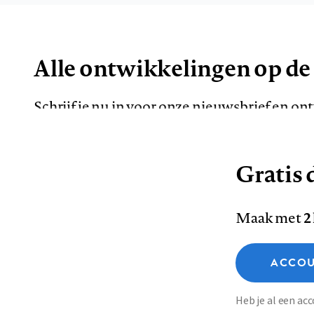
Alle ontwikkelingen op de
Schrijf je nu in voor onze nieuwsbrief en o
de meest opvallende artikelen in je mailbox.
Gratis d
E-
Maak met
2
mailadres
Functionele cookies
ACCOU
Analytische cookies
Marketing cookies
Contact
Colofon
Di
Heb je al een a