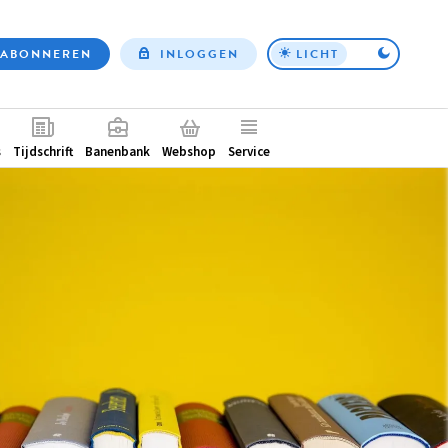
ABONNEREN
INLOGGEN
LICHT
Top
nav
ntair
s
Tijdschrift
Banenbank
Webshop
Service