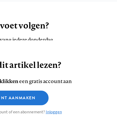
 voet volgen?
ntvang iedere donderdag
it artikel lezen?
VOLG ONS OP
AANMELDEN
Volg
Volg
 klikken
een gratis account aan
ons
ons
Deze site gebruikt cookies
op
op
NT AANMAKEN
Facebook
LinkedI
sclaimer
Privacy
About us
ccount of een abonnement?
Inloggen