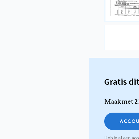
Gratis di
Maak met
2
ACCOU
Heb je al een a