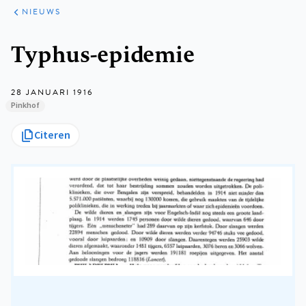
ARTIKELEN
HET
NIEUWS
KORT
Kruimelpad
Typhus-epidemie
28 JANUARI 1916
Pinkhof
Citeren