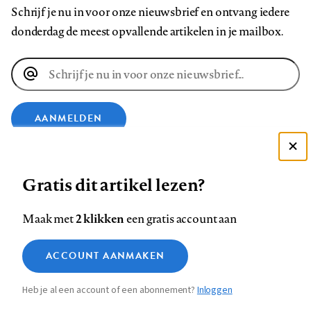
Schrijf je nu in voor onze nieuwsbrief en ontvang iedere
donderdag de meest opvallende artikelen in je mailbox.
E-
mailadres
AANMELDEN
Deze site gebruikt cookies
VOLG ONS OP
Gratis dit artikel lezen?
Zie onze cookie policy
ACCEPTEER AANBEVOLEN INSTELLINGEN
Volg
Volg
Volg
Volg
Volg
Volg
2 klikken
Maak met
een gratis account aan
ons
ons
ons
ons
ons
ons
Functionele cookies
op
op
op
op
op
op
Contact
Colofon
Disclaimer
Privacy
About us
ACCOUNT AANMAKEN
Medische vragen verdienen
Sluiten
Footer
Analytische cookies
Facebook
LinkedIn
Bluesky
Instagram
YouTube
Pinterest
betrouwbare antwoorden
Heb je al een account of een abonnement?
Inloggen
Marketing cookies
navigation
STEL ZE NU AAN ASK NTVG