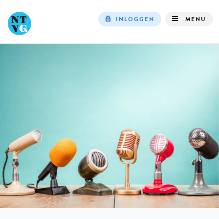
INLOGGEN
MENU
Top
navigation
IN