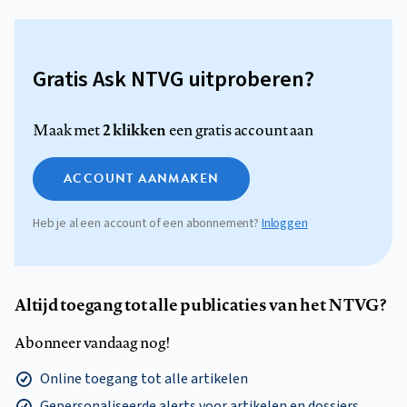
Gratis Ask NTVG uitproberen?
2 klikken
Maak met
een gratis account aan
ACCOUNT AANMAKEN
Heb je al een account of een abonnement?
Inloggen
Altijd toegang tot alle publicaties van het NTVG?
Abonneer vandaag nog!
Online toegang tot alle artikelen
Gepersonaliseerde alerts voor artikelen en dossiers