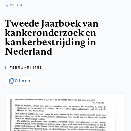
ARTIKELEN
VARIA
MEDIA
Kruimelpad
Tweede Jaarboek van
kankeronderzoek en
kankerbestrijding in
Nederland
11 FEBRUARI 1953
Citeren