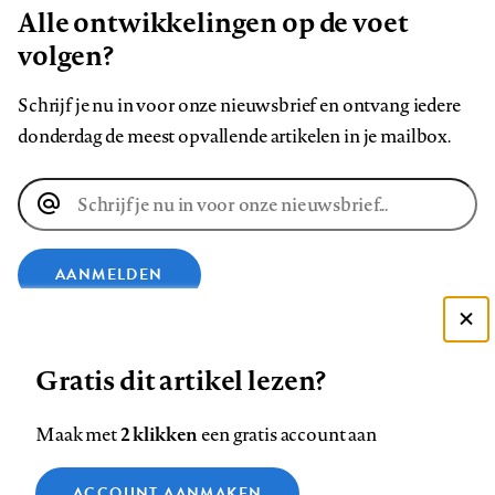
Alle ontwikkelingen op de voet
volgen?
Schrijf je nu in voor onze nieuwsbrief en ontvang iedere
donderdag de meest opvallende artikelen in je mailbox.
E-
mailadres
AANMELDEN
Deze site gebruikt cookies
VOLG ONS OP
Gratis dit artikel lezen?
Zie onze cookie policy
ACCEPTEER AANBEVOLEN INSTELLINGEN
Volg
Volg
Volg
Volg
Volg
Volg
2 klikken
Maak met
een gratis account aan
ons
ons
ons
ons
ons
ons
Functionele cookies
op
op
op
op
op
op
Contact
Colofon
Disclaimer
Privacy
About us
ACCOUNT AANMAKEN