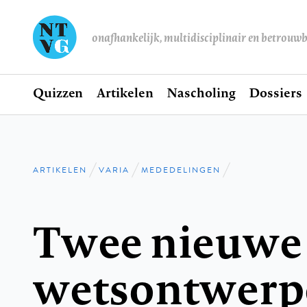
onafhankelijk, multidisciplinair en betrouw
Home
Quizzen
Artikelen
Nascholing
Dossiers
Hoofdnavigatie
ARTIKELEN
VARIA
MEDEDELINGEN
Kruimelpad
Twee nieuwe
wetsontwerp