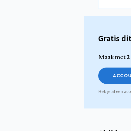
Gratis di
Maak met
2
ACCOU
Heb je al een a