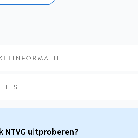
KELINFORMATIE
TIES
sk NTVG uitproberen?