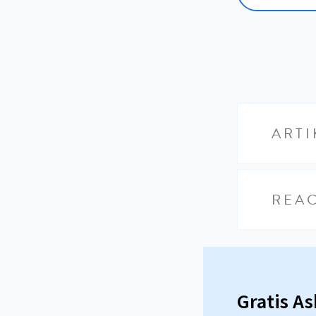
ARTI
REAC
Gratis A