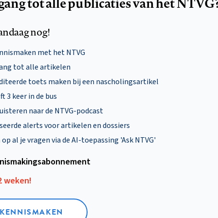
egang tot alle publicaties van het NTVG
andaag nog!
ennismaken met het NTVG
ng tot alle artikelen
diteerde toets maken bij een nascholingsartikel
ft 3 keer in de bus
uisteren naar de NTVG-podcast
eerde alerts voor artikelen en dossiers
p al je vragen via de AI-toepassing 'Ask NTVG'
nismakings­abonnement
12 weken!
L KENNISMAKEN