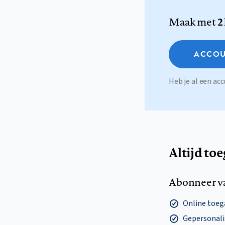
Maak met
2
ACCOU
Heb je al een a
Altijd to
Abonneer v
Online toega
Gepersonalis