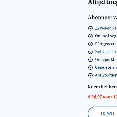
Altijd to
Abonneer v
12 weken k
Online toega
Eén geaccre
Het tijdschri
Onbeperkt l
Gepersonalis
Antwoorden o
Neem het ken
€ 34,97 voor 
IK WI