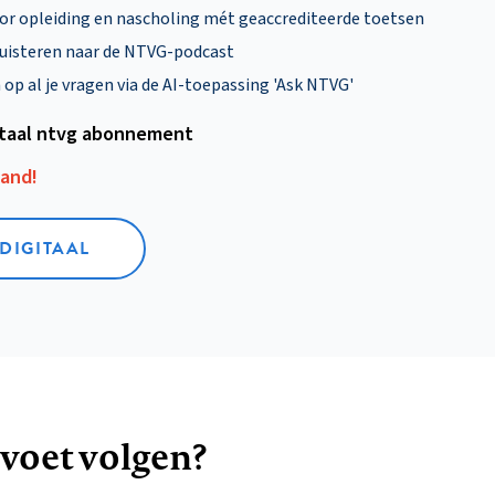
oor opleiding en nascholing mét geaccrediteerde toetsen
uisteren naar de NTVG-podcast
p al je vragen via de AI-toepassing 'Ask NTVG'
itaal ntvg abonnement
aand!
 DIGITAAL
 voet volgen?