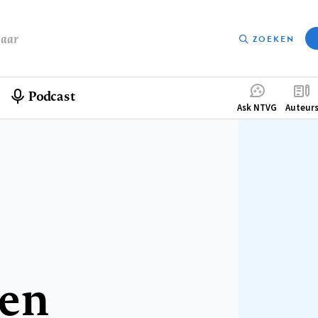
baar
ZOEKEN
Podcast
Compleme
Ask NTVG
Auteur
menu
en