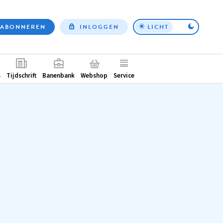
ABONNEREN
INLOGGEN
LICHT
Top
nav
ntair
s
Tijdschrift
Banenbank
Webshop
Service