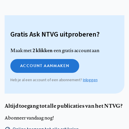
Gratis Ask NTVG uitproberen?
2 klikken
Maak met
een gratis account aan
ACCOUNT AANMAKEN
Heb je al een account of een abonnement?
Inloggen
Altijd toegang tot alle publicaties van het NTVG?
Abonneer vandaag nog!