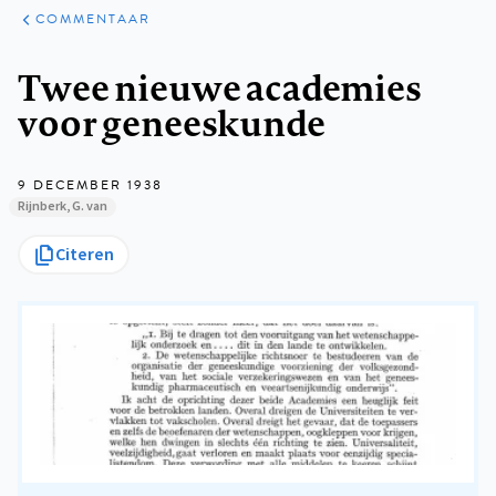
ARTIKELEN
OPINIE
COMMENTAAR
Kruimelpad
Twee nieuwe academies
voor geneeskunde
9 DECEMBER 1938
Rijnberk, G. van
Citeren