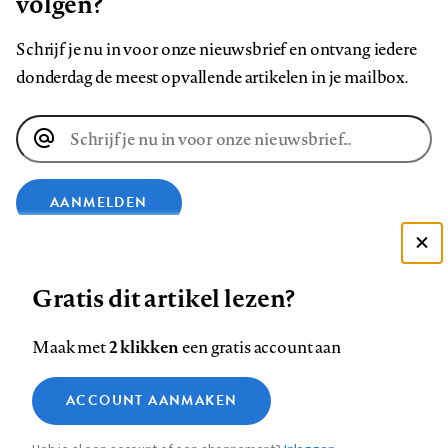
volgen?
Schrijf je nu in voor onze nieuwsbrief en ontvang iedere
donderdag de meest opvallende artikelen in je mailbox.
E-
mailadres
AANMELDEN
Deze site gebruikt cookies
VOLG ONS OP
Gratis dit artikel lezen?
Zie onze cookie policy
ACCEPTEER AANBEVOLEN INSTELLINGEN
Volg
Volg
Volg
Volg
Volg
Volg
2 klikken
Maak met
een gratis account aan
ons
ons
ons
ons
ons
ons
Functionele cookies
op
op
op
op
op
op
Contact
Colofon
Disclaimer
Privacy
About us
ACCOUNT AANMAKEN
Medische vragen verdienen
Sluiten
Footer
Analytische cookies
Facebook
LinkedIn
Bluesky
Instagram
YouTube
Pinterest
betrouwbare antwoorden