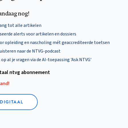
andaag nog!
ng tot alle artikelen
eerde alerts voor artikelen en dossiers
oor opleiding en nascholing mét geaccrediteerde toetsen
uisteren naar de NTVG-podcast
p al je vragen via de AI-toepassing 'Ask NTVG'
itaal ntvg abonnement
aand!
 DIGITAAL