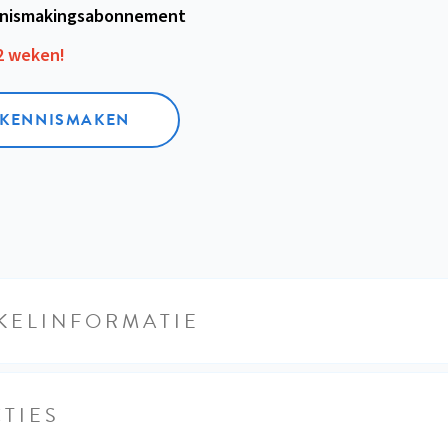
nismakings­abonnement
12 weken!
L KENNISMAKEN
KELINFORMATIE
TIES