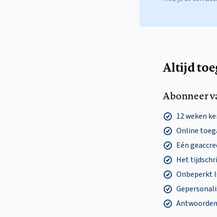
Altijd to
Abonneer v
12 weken k
Online toega
Eén geaccre
Het tijdschri
Onbeperkt l
Gepersonalis
Antwoorden o