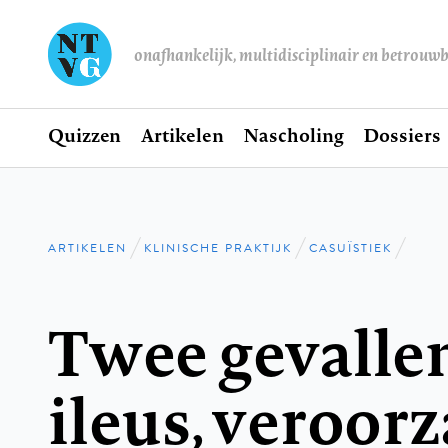
onafhankelijk, multidisciplinair en betrouw
Home
Quizzen
Artikelen
Nascholing
Dossiers
Hoofdnavigatie
ARTIKELEN
KLINISCHE PRAKTIJK
CASUÏSTIEK
Kruimelpad
Twee gevalle
ileus, veroor