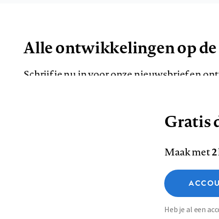
Alle ontwikkelingen op de
Schrijf je nu in voor onze nieuwsbrief en o
de meest opvallende artikelen in je mailbox.
Gratis d
E-
Maak met
2
mailadres
Functionele cookies
ACCOU
Analytische cookies
Marketing cookies
Contact
Colofon
Di
Heb je al een a