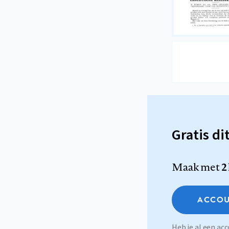
Gratis di
Maak met
2
ACCOU
Heb je al een a