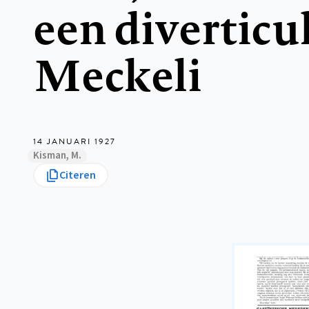
een divertic
Meckeli
14 JANUARI 1927
Kisman, M.
Citeren