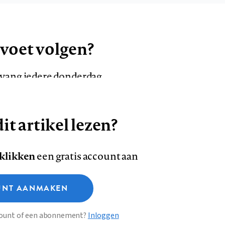
 voet volgen?
ntvang iedere donderdag
it artikel lezen?
VOLG ONS OP
AANMELDEN
Volg
Volg
 klikken
een gratis account aan
ons
ons
Deze site gebruikt cookies
op
op
NT AANMAKEN
Facebook
LinkedI
sclaimer
Privacy
About us
ccount of een abonnement?
Inloggen