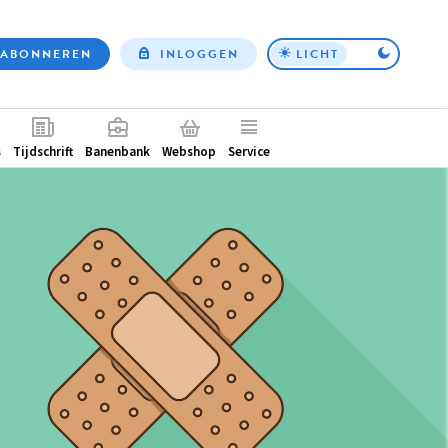
ABONNEREN
INLOGGEN
LICHT
Top
nav
ntair
s
Tijdschrift
Banenbank
Webshop
Service