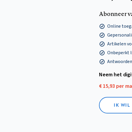
Abonneer v
Online toega
Gepersonalis
Artikelen v
Onbeperkt l
Antwoorden o
Neem het dig
€ 15,93 per m
IK WIL