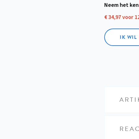
Neem het ken
€ 34,97 voor 
IK WI
ARTI
REAC