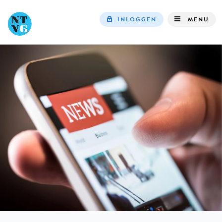
INLOGGEN
MENU
Top
navigation
IN