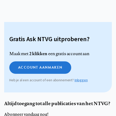
Gratis Ask NTVG uitproberen?
2 klikken
Maak met
een gratis account aan
ACCOUNT AANMAKEN
Heb je al een account of een abonnement?
Inloggen
Altijd toegang tot alle publicaties van het NTVG?
Abonneer vandaag nog!