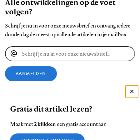
Alle ontwikkelingen op de voet
volgen?
Schrijf je nu in voor onze nieuwsbrief en ontvang iedere
donderdag de meest opvallende artikelen in je mailbox.
E-
mailadres
AANMELDEN
VOLG ONS OP
Deze site gebruikt cookies
Gratis dit artikel lezen?
Zie onze cookie policy
Volg
Volg
Volg
Volg
Volg
Volg
ACCEPTEER AANBEVOLEN INSTELLINGEN
ons
ons
2 klikken
ons
ons
ons
ons
Maak met
een gratis account aan
op
op
op
op
op
op
Contact
Colofon
Disclaimer
Privacy
About us
Functionele cookies