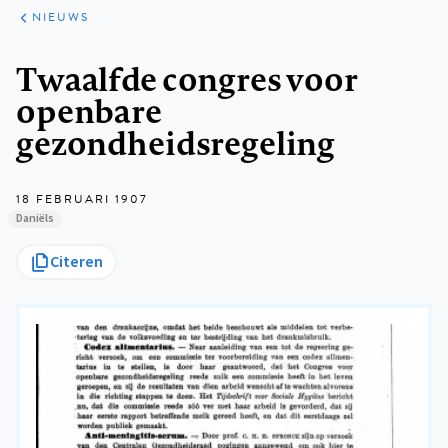
ARTIKELEN
HET
NIEUWS
KORT
Kruimelpad
Twaalfde congres voor
openbare
gezondheidsregeling
18 FEBRUARI 1907
Daniëls
Citeren