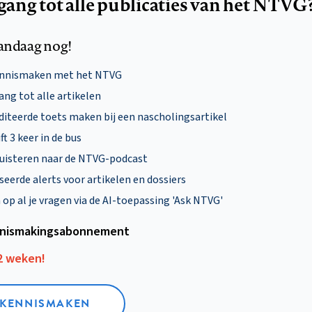
egang tot alle publicaties van het NTVG
andaag nog!
ennismaken met het NTVG
ng tot alle artikelen
diteerde toets maken bij een nascholingsartikel
ft 3 keer in de bus
uisteren naar de NTVG-podcast
eerde alerts voor artikelen en dossiers
p al je vragen via de AI-toepassing 'Ask NTVG'
nismakings­abonnement
12 weken!
L KENNISMAKEN