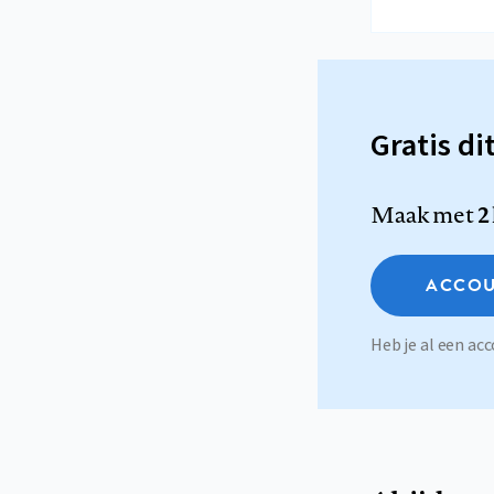
Gratis di
Maak met
2
ACCOU
Heb je al een a