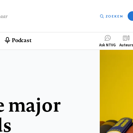
baar
ZOEKEN
Podcast
Compleme
Ask NTVG
Auteur
menu
e major
ds