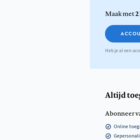
Maak met
2
ACCOU
Heb je al een a
Altijd to
Abonneer v
Online toega
Gepersonalis