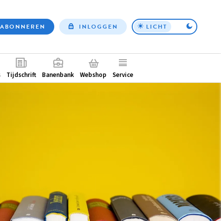
ABONNEREN
INLOGGEN
LICHT
Top
nav
ntair
s
Tijdschrift
Banenbank
Webshop
Service