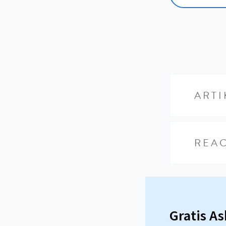
ARTI
REAC
Gratis A