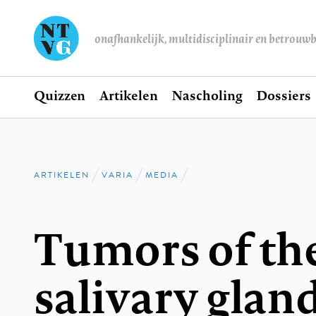
onafhankelijk, multidisciplinair en betrouw
Home
Quizzen
Artikelen
Nascholing
Dossiers
Hoofdnavigatie
ARTIKELEN
VARIA
MEDIA
Kruimelpad
Tumors of th
salivary glan