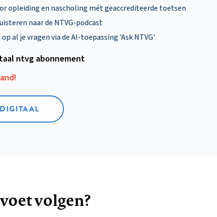
oor opleiding en nascholing mét geaccrediteerde toetsen
uisteren naar de NTVG-podcast
p al je vragen via de AI-toepassing 'Ask NTVG'
itaal ntvg abonnement
aand!
 DIGITAAL
 voet volgen?