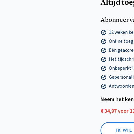
Altijd to
Abonneer v
12 weken k
Online toega
Eén geaccre
Het tijdschri
Onbeperkt l
Gepersonalis
Antwoorden o
Neem het ken
€ 34,97 voor 
IK WI