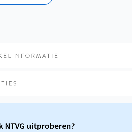
KELINFORMATIE
TIES
sk NTVG uitproberen?