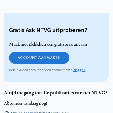
Gratis Ask NTVG uitproberen?
2 klikken
Maak met
een gratis account aan
ACCOUNT AANMAKEN
Heb je al een account of een abonnement?
Inloggen
Altijd toegang tot alle publicaties van het NTVG?
Abonneer vandaag nog!