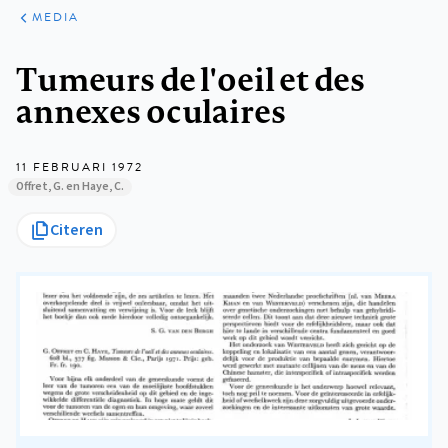
ARTIKELEN
VARIA
MEDIA
Kruimelpad
Tumeurs de l'oeil et des
annexes oculaires
11 FEBRUARI 1972
Offret, G. en Haye, C.
Citeren