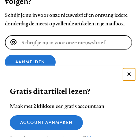
volgen?
Schrijf je nu in voor onze nieuwsbrief en ontvang iedere
donderdag de meest opvallende artikelen in je mailbox.
E-
mailadres
AANMELDEN
Deze site gebruikt cookies
VOLG ONS OP
Gratis dit artikel lezen?
Zie onze cookie policy
ACCEPTEER AANBEVOLEN INSTELLINGEN
Volg
Volg
Volg
Volg
Volg
Volg
2 klikken
Maak met
een gratis account aan
ons
ons
ons
ons
ons
ons
Functionele cookies
op
op
op
op
op
op
Contact
Colofon
Disclaimer
Privacy
About us
ACCOUNT AANMAKEN
Medische vragen verdienen
Sluiten
Footer
Analytische cookies
Facebook
LinkedIn
Bluesky
Instagram
YouTube
Pinterest
betrouwbare antwoorden